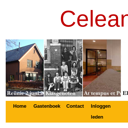
Celea
Home
Gastenboek
Contact
Inloggen
leden