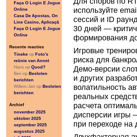
Для споров по R
Faça O Login E Jogue
используйте emai
Online
Casa De Apostas, On
сессий и ID раун
Line Casino, Aplicaçã
30 дней — критич
Faça O Login E Jogue
Online
формирования до
Recente reacties
Игровые трениров
Tineke
Foto’s
op
риска для банкр
reünie van Annet
Quod?
Hans op
Демо-версии слот
Besloten
Ben op
и других разрабо
berichten
волатильность ав
Besloten
Willem-Jan op
berichten
реальных средст
расчета оптималь
Archief
november 2025
дисперсии игры —
oktober 2025
при переходе на 
september 2025
augustus 2025
Двухфакторная ау