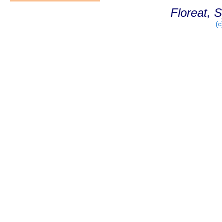
Floreat, 
(