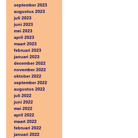
september 2023
augustus 2023
juli 2023
juni 2023
mei 2023
april 2023
maart 2023
februari 2023
januari 2023
december 2022
november 2022
oktober 2022
september 2022
augustus 2022
juli 2022
juni 2022
mei 2022
april 2022
maart 2022
februari 2022
januari 2022