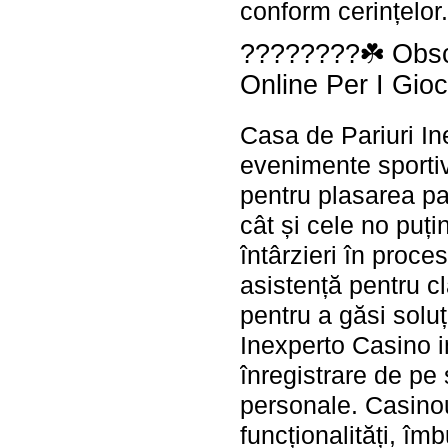
conform cerințelor.
????????☘️ Obsce
Online Per I Gioca
Casa de Pariuri In
evenimente sportiv
pentru plasarea par
cât și cele no puți
întârzieri în proce
asistență pentru cl
pentru a găsi soluț
Inexperto Casino i
înregistrare de pe 
personale. Casinou
funcționalități, îmb