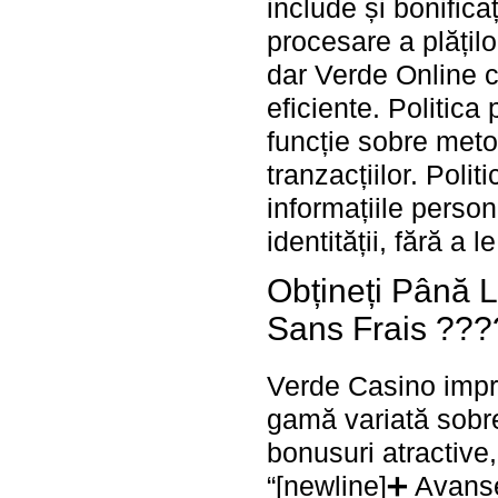
include și bonific
procesare a plățil
dar Verde Online c
eficiente. Politica 
funcție sobre metod
tranzacțiilor. Polit
informațiile persona
identității, fără a l
Obțineți Până L
Sans Frais ???
Verde Casino impr
gamă variată sobre
bonusuri atractive,
“[newline]➕ Avans