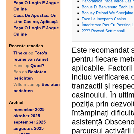
Panoramica Pada Verde Cazi
Faça O Login E Jogue
Bonus Di Benvenuto Each Le
Online
Bonusy Reload We Specjalne 
Casa De Apostas, On
Taxe La Inexperto Casino
Line Casino, Aplicaçã
Înregistrare Pas Cu Passing 
Faça O Login E Jogue
???? Reward Settimanali
Online
Recente reacties
Este recomandat să
Tineke
Foto’s
op
pentru fiecare met
reünie van Annet
Quod?
Hans op
aplicabile. Factori
Besloten
Ben op
includ verificarea
berichten
Besloten
tranzacții și respe
Willem-Jan op
berichten
casinoului. În ulti
Archief
poziția prin dezvo
november 2025
întâmpinați dificult
oktober 2025
asistență Obsceno 
september 2025
augustus 2025
parcursul activări