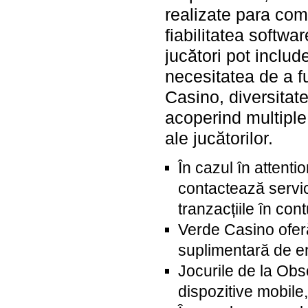
realizate para com
fiabilitatea softw
jucători pot includ
necesitatea de a 
Casino, diversitate
acoperind multiple 
ale jucătorilor.
În cazul în attentio
contactează servici
tranzacțiile în cont
Verde Casino oferă
suplimentară de en
Jocurile de la Ob
dispozitive mobile,