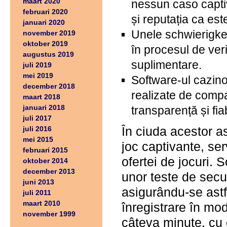
maart 2020
nessun caso captiv
februari 2020
și reputația ca est
januari 2020
Unele schwierigkei
november 2019
oktober 2019
în procesul de ver
augustus 2019
suplimentare.
juli 2019
mei 2019
Software-ul cazino
december 2018
realizate de comp
maart 2018
januari 2018
transparență și fiab
juli 2017
juli 2016
În ciuda acestor as
mei 2015
joc captivante, serv
februari 2015
ofertei de jocuri. 
oktober 2014
december 2013
unor teste de secu
juni 2013
asigurându-se astfe
juli 2011
maart 2010
înregistrare în mo
november 1999
câteva minute, cu c