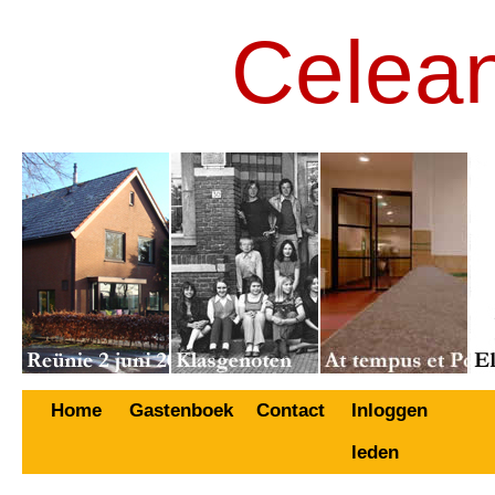
Celea
Home
Gastenboek
Contact
Inloggen
leden