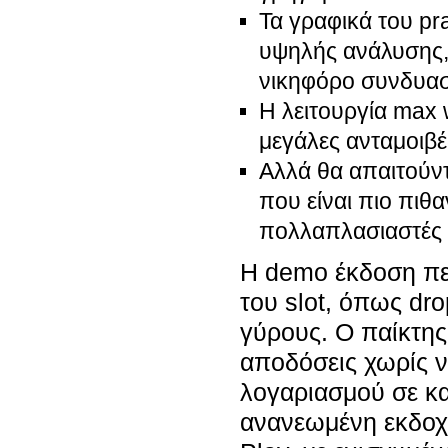
Τα γραφικά του pr
υψηλής ανάλυσης,
νικηφόρο συνδυα
Η λειτουργία max 
μεγάλες ανταμοιβέ
Αλλά θα απαιτούντ
που είναι πιο πιθ
πολλαπλασιαστές 
Η demo έκδοση περ
του slot, όπως dro
γύρους. Ο παίκτης 
αποδόσεις χωρίς ν
λογαριασμού σε κα
ανανεωμένη εκδοχή