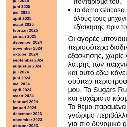
ποντάρισμά του.
juli 2025
juni 2025
Το demo Glucose 
mei 2025
όλους τους μηχανι
april 2025
maart 2025
εξάσκησης πριν το
februari 2025
januari 2025
Οι αγορές μπόνους
december 2024
περισσότερα διαδι
november 2024
oktober 2024
εξάσκησης, χωρίς 
september 2024
λάτρης των παιχνι
augustus 2024
και αυτό εδώ κάνε
juli 2024
juni 2024
σούπερ περιστροφ
mei 2024
μου. Το Sugars R
april 2024
maart 2024
και ευχάριστο κόσμ
februari 2024
Το θέμα παραμένει
januari 2024
december 2023
γνώριμο περιβάλλο
november 2023
για πιο δυναμικό 
oktober 2023