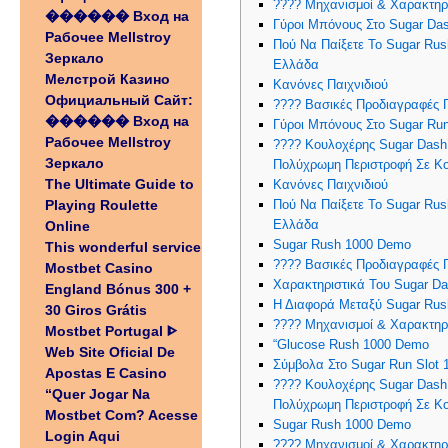
???? Μηχανισμοί & Χαρακτηρι
������️ Вход на
Γύροι Μπόνους Στο Sugar Da
Рабочее Mellstroy
Πού Να Παίξετε Το Sugar Rus
Зеркало
Ελλάδα
Мелстрой Казино
Κανόνες Παιχνιδιού
Официальный Сайт:
???? Βασικές Προδιαγραφές Π
������️ Вход на
Γύροι Μπόνους Στο Sugar Ru
Рабочее Mellstroy
???? Κουλοχέρης Sugar Dash
Зеркало
Πολύχρωμη Περιστροφή Σε Κ
The Ultimate Guide to
Κανόνες Παιχνιδιού
Playing Roulette
Πού Να Παίξετε Το Sugar Ru
Ελλάδα
Online
Sugar Rush 1000 Demo
This wonderful service
???? Βασικές Προδιαγραφές Π
Mostbet Casino
Χαρακτηριστικά Του Sugar Da
England Bónus 300 +
Η Διαφορά Μεταξύ Sugar Rus
30 Giros Grátis
???? Μηχανισμοί & Χαρακτηρι
Mostbet Portugal ᐈ
“Glucose Rush 1000 Demo
Web Site Oficial De
Σύμβολα Στο Sugar Run Slot 
Apostas E Casino
???? Κουλοχέρης Sugar Dash
“Quer Jogar Na
Πολύχρωμη Περιστροφή Σε Κ
Mostbet Com? Acesse
Sugar Rush 1000 Demo
Login Aqui
???? Μηχανισμοί & Χαρακτηρι