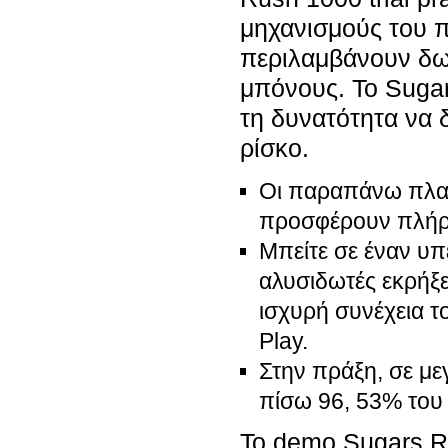
μηχανισμούς του π
περιλαμβάνουν δω
μπόνους. Το Sugar
τη δυνατότητα να 
ρίσκο.
Οι παραπάνω πλατ
προσφέρουν πλήρη
Μπείτε σε έναν υπ
αλυσιδωτές εκρήξ
ισχυρή συνέχεια τ
Play.
Στην πράξη, σε με
πίσω 96, 53% του
Το demo Sugars R