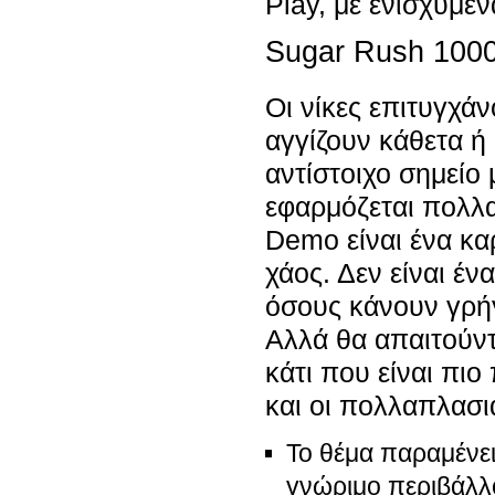
Play, με ενισχυμέν
Sugar Rush 100
Οι νίκες επιτυγχά
αγγίζουν κάθετα ή 
αντίστοιχο σημείο
εφαρμόζεται πολλ
Demo είναι ένα κα
χάος. Δεν είναι έν
όσους κάνουν γρή
Αλλά θα απαιτούντ
κάτι που είναι πι
και οι πολλαπλασι
Το θέμα παραμένε
γνώριμο περιβάλλο