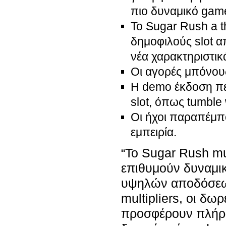
πιο δυναμικό gam
Το Sugar Rush a t
δημοφιλούς slot α
νέα χαρακτηριστικ
Οι αγορές μπόνους
Η demo έκδοση περ
slot, όπως tumble 
Οι ήχοι παραπέμπο
εμπειρία.
“Το Sugar Rush mul
επιθυμούν δυναμικ
υψηλών αποδόσεων
multipliers, οι δω
προσφέρουν πλήρη