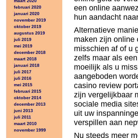
maart 2020
een online aanwezi
februari 2020
januari 2020
hun aandacht naar
november 2019
oktober 2019
Alternatieve manie
augustus 2019
maken zijn online 
juli 2019
mei 2019
misschien af of u
december 2018
zelfs maar als een
maart 2018
januari 2018
moeilijk als u mis
juli 2017
aangeboden worden
juli 2016
casino review port
mei 2015
februari 2015
zijn vergelijkbaar
oktober 2014
sociale media sites
december 2013
juni 2013
uit uw inspanninge
juli 2011
verspillen aan nep
maart 2010
november 1999
Nu steeds meer m