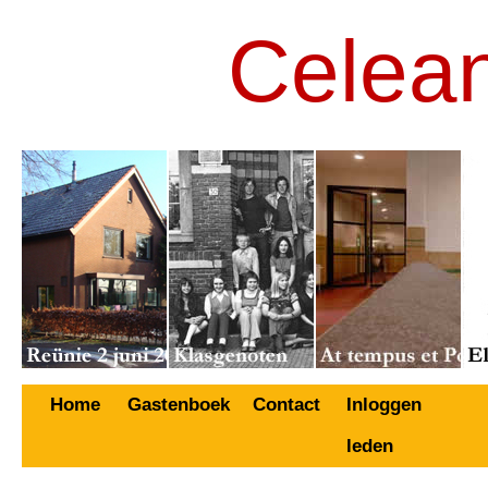
Celea
Home
Gastenboek
Contact
Inloggen
leden