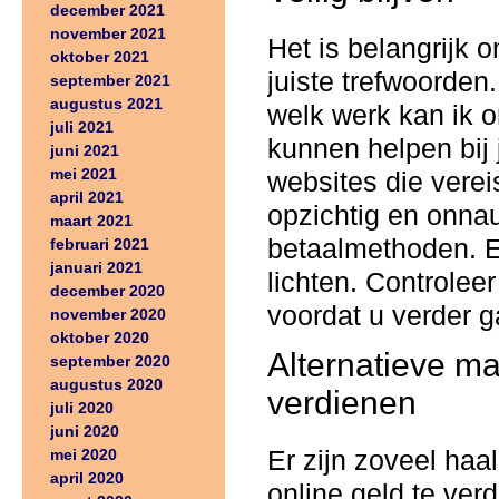
december 2021
november 2021
Het is belangrijk 
oktober 2021
juiste trefwoorden
september 2021
augustus 2021
welk werk kan ik o
juli 2021
kunnen helpen bij 
juni 2021
mei 2021
websites die vereis
april 2021
opzichtig en onna
maart 2021
betaalmethoden. Er
februari 2021
januari 2021
lichten. Controlee
december 2020
voordat u verder g
november 2020
oktober 2020
Alternatieve m
september 2020
augustus 2020
verdienen
juli 2020
juni 2020
mei 2020
Er zijn zoveel ha
april 2020
online geld te ve