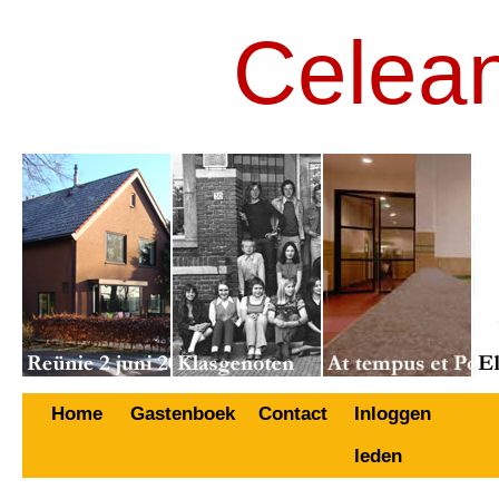
Celea
Home
Gastenboek
Contact
Inloggen
leden