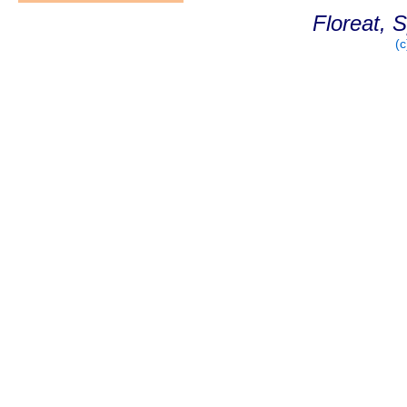
Floreat, 
(