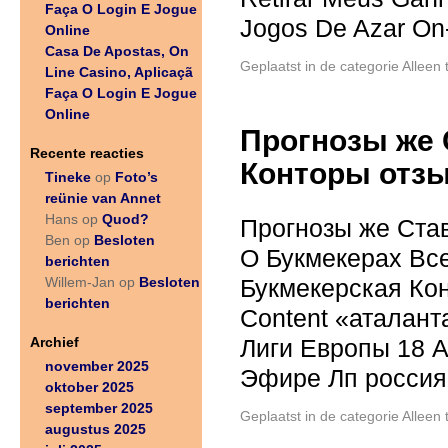
Faça O Login E Jogue
Jogos De Azar On
Online
Casa De Apostas, On
Geplaatst in de categorie
Alleen 
Line Casino, Aplicaçã
Faça O Login E Jogue
Online
Прогнозы же 
Recente reacties
Конторы отзы
Tineke
Foto’s
op
reünie van Annet
Quod?
Hans op
Прогнозы же Став
Besloten
Ben op
О Букмекерах Все
berichten
Besloten
Willem-Jan op
Букмекерская Кон
berichten
Content «аталант
Archief
Лиги Европы 18 
november 2025
Эфире Лп росси
oktober 2025
september 2025
Geplaatst in de categorie
Alleen 
augustus 2025