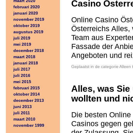
maart 2020
Casino Österre
februari 2020
januari 2020
Online Casino Öst
november 2019
oktober 2019
Österreichs Alles,
augustus 2019
Team aus Experten
juli 2019
mei 2019
Fassade der Anbiet
december 2018
Angeboten und re
maart 2018
januari 2018
Geplaatst in de categorie
Alleen 
juli 2017
juli 2016
mei 2015
Alles, was Sie
februari 2015
oktober 2014
wollten und ni
december 2013
juni 2013
juli 2011
Die besten Online
maart 2010
Casinos gegen gel
november 1999
der Zulassung. Si