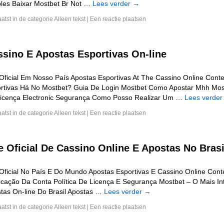
les Baixar Mostbet Br Not …
Lees verder
→
atst in de categorie
Alleen tekst
|
Een reactie plaatsen
ssino E Apostas Esportivas On-line
 Oficial Em Nosso País Apostas Esportivas At The Cassino Online Con
rtivas Há No Mostbet? Guia De Login Mostbet Como Apostar Mhh Mostb
icença Electronic Segurança Como Posso Realizar Um …
Lees verde
atst in de categorie
Alleen tekst
|
Een reactie plaatsen
e Oficial De Cassino Online E Apostas No Brasi
 Oficial No País E Do Mundo Apostas Esportivas E Cassino Online Con
ficação Da Conta Política De Licença E Segurança Mostbet – O Mais I
tas On-line Do Brasil Apostas …
Lees verder
→
atst in de categorie
Alleen tekst
|
Een reactie plaatsen