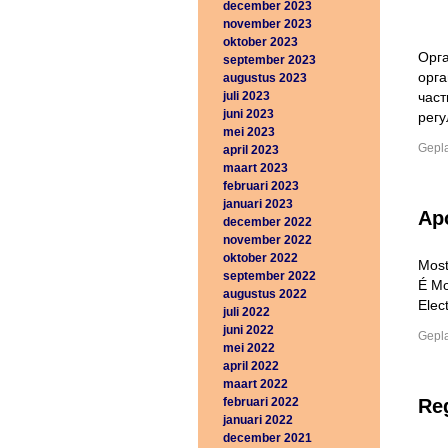
december 2023
november 2023
oktober 2023
Орга
september 2023
орга
augustus 2023
juli 2023
част
juni 2023
регу
mei 2023
Gepla
april 2023
maart 2023
februari 2023
januari 2023
Ap
december 2022
november 2022
oktober 2022
Most
september 2022
É Mo
augustus 2022
Elec
juli 2022
juni 2022
Gepla
mei 2022
april 2022
maart 2022
februari 2022
Re
januari 2022
december 2021