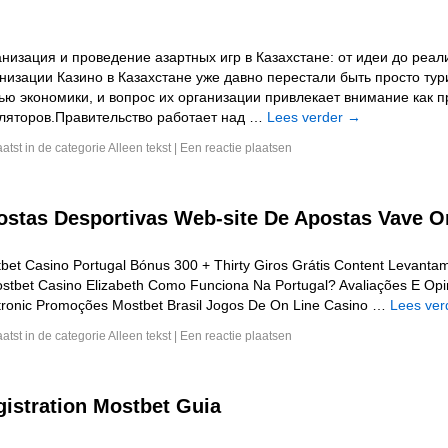
низация и проведение азартных игр в Казахстане: от идеи до ре
низации Казино в Казахстане уже давно перестали быть просто тур
ью экономики, и вопрос их организации привлекает внимание как 
ляторов.Правительство работает над …
Lees verder
→
atst in de categorie
Alleen tekst
|
Een reactie plaatsen
ostas Desportivas Web-site De Apostas Vave O
bet Casino Portugal Bónus 300 + Thirty Giros Grátis Content Levan
stbet Casino Elizabeth Como Funciona Na Portugal? Avaliações E Opi
tronic Promoções Mostbet Brasil Jogos De On Line Casino …
Lees ve
atst in de categorie
Alleen tekst
|
Een reactie plaatsen
gistration Mostbet Guia