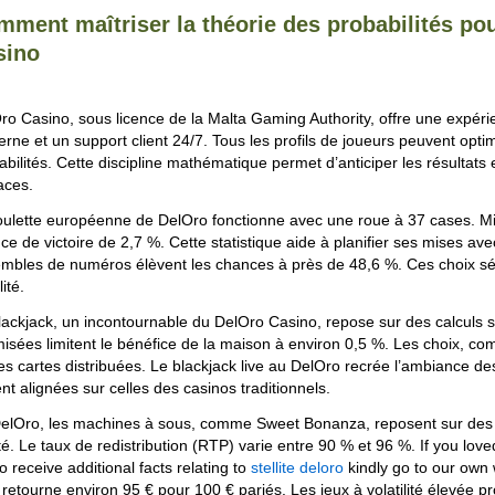
ment maîtriser la théorie des probabilités po
sino
ro Casino, sous licence de la Malta Gaming Authority, offre une expér
rne et un support client 24/7. Tous les profils de joueurs peuvent opt
abilités. Cette discipline mathématique permet d’anticiper les résultats 
aces.
oulette européenne de DelOro fonctionne avec une roue à 37 cases. M
ce de victoire de 2,7 %. Cette statistique aide à planifier ses mises ave
mbles de numéros élèvent les chances à près de 48,6 %. Ces choix sé
lité.
lackjack, un incontournable du DelOro Casino, repose sur des calculs s
misées limitent le bénéfice de la maison à environ 0,5 %. Les choix, com
les cartes distribuées. Le blackjack live au DelOro recrée l’ambiance de
ent alignées sur celles des casinos traditionnels.
elOro, les machines à sous, comme Sweet Bonanza, reposent sur des 
té. Le taux de redistribution (RTP) varie entre 90 % et 96 %. If you love
to receive additional facts relating to
stellite deloro
kindly go to our ow
retourne environ 95 € pour 100 € pariés. Les jeux à volatilité élevée 