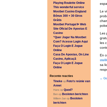
Playing Roulette Online
espa
This wonderful service
Le v
Mostbet Casino England
Bónus 300 + 30 Giros
prob
Grátis
chan
Mostbet Portugal ᐈ Web
poke
Site Oficial De Apostas E
Casino
Les 
“Quer Jogar Na Mostbet
grat
Com? Acesse Login Aqui
les 
Faça O Login E Jogue
cont
Online
Casa De Apostas, On Line
En c
Casino, Aplicaçã
stell
Faça O Login E Jogue
sa l
Online
resp
Recente reacties
←
Gi
Tineke
Foto’s reünie van
op
Annet
Quod?
Hans op
Besloten berichten
Ben op
Besloten
Willem-Jan op
berichten