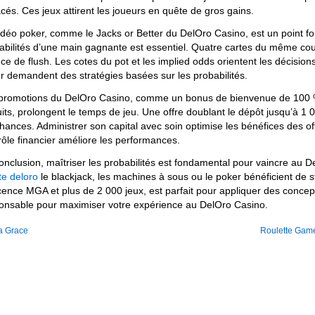
cés. Ces jeux attirent les joueurs en quête de gros gains.
idéo poker, comme le Jacks or Better du DelOro Casino, est un point for
abilités d’une main gagnante est essentiel. Quatre cartes du même co
ce de flush. Les cotes du pot et les implied odds orientent les décision
r demandent des stratégies basées sur les probabilités.
promotions du DelOro Casino, comme un bonus de bienvenue de 100 % 
uits, prolongent le temps de jeu. Une offre doublant le dépôt jusqu’à 1
chances. Administrer son capital avec soin optimise les bénéfices des of
rôle financier améliore les performances.
onclusion, maîtriser les probabilités est fondamental pour vaincre au D
ite deloro
le blackjack, les machines à sous ou le poker bénéficient de s
icence MGA et plus de 2 000 jeux, est parfait pour appliquer des concepts
onsable pour maximiser votre expérience au DelOro Casino.
a Grace
Roulette Gam