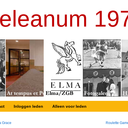
eleanum 19
act
Inloggen leden
Alleen voor leden
a Grace
Roulette Gam