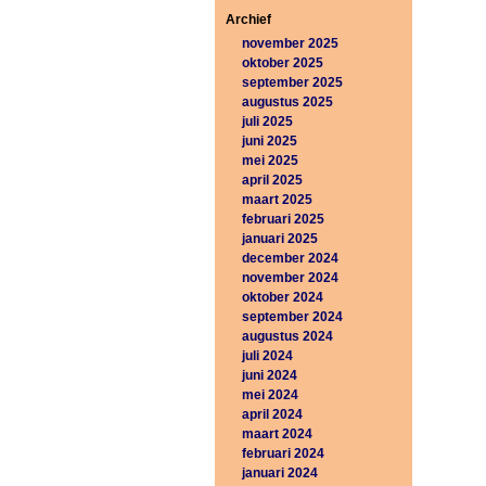
Archief
november 2025
oktober 2025
september 2025
augustus 2025
juli 2025
juni 2025
mei 2025
april 2025
maart 2025
februari 2025
januari 2025
december 2024
november 2024
oktober 2024
september 2024
augustus 2024
juli 2024
juni 2024
mei 2024
april 2024
maart 2024
februari 2024
januari 2024