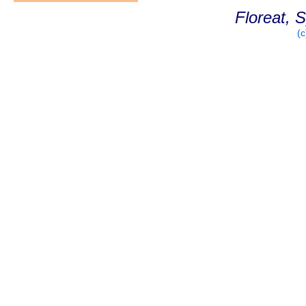
Floreat, 
(