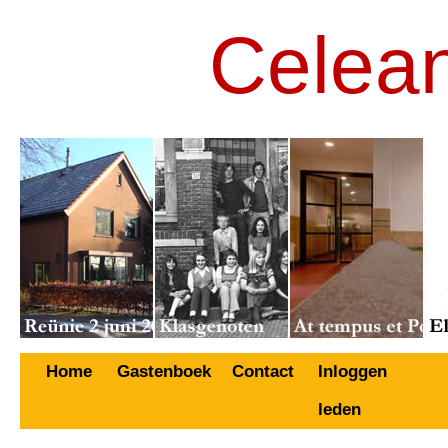
Celea
Home
Gastenboek
Contact
Inloggen
leden