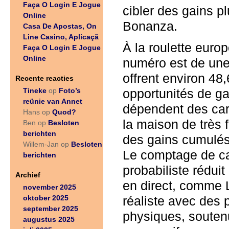
Faça O Login E Jogue
cibler des gains 
Online
Bonanza.
Casa De Apostas, On
Line Casino, Aplicaçã
À la roulette euro
Faça O Login E Jogue
Online
numéro est de une
offrent environ 4
Recente reacties
Tineke
Foto’s
op
opportunités de gai
reünie van Annet
dépendent des car
Quod?
Hans op
la maison de très f
Besloten
Ben op
berichten
des gains cumulés
Besloten
Willem-Jan op
Le comptage de car
berichten
probabiliste réduit
Archief
en direct, comme L
november 2025
oktober 2025
réaliste avec des 
september 2025
physiques, souten
augustus 2025