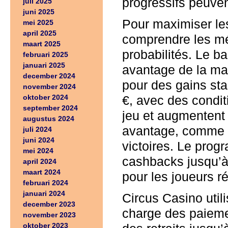
progressifs peuven
juli 2025
juni 2025
Pour maximiser le
mei 2025
april 2025
comprendre les mé
maart 2025
probabilités. Le b
februari 2025
januari 2025
avantage de la mai
december 2024
pour des gains st
november 2024
oktober 2024
€, avec des condit
september 2024
jeu et augmentent 
augustus 2024
avantage, comme B
juli 2024
juni 2024
victoires. Le prog
mei 2024
cashbacks jusqu’à
april 2024
maart 2024
pour les joueurs ré
februari 2024
januari 2024
Circus Casino util
december 2023
charge des paieme
november 2023
oktober 2023