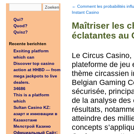
←
Comment les probabilités infl
Instant Casino
Qui?
Maîtriser les 
Quod?
Quisz?
éclatantes au 
Recente berichten
Exciting platform
Le Circus Casino, 
which can
plateforme de jeu 
Discover top casino
action at HHBD — from
thème circassien i
mega jackpots to live
Belgian Gaming Co
dealers.
34686
sécurisée, princip
This is a platform
de la analyse des 
which
Sultan Casino KZ:
résultats, notamm
азарт и инновации в
atteindre des mill
Казахстане
concepts s’appliq
Мелстрой Казино
Официальный Сайт: