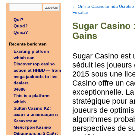
←
Online Casinolarında Ücretsiz
Fırsatlar
Qui?
Sugar Casino 
Quod?
Quisz?
Gains
Recente berichten
Exciting platform
Sugar Casino est u
which can
séduit les joueur
Discover top casino
action at HHBD — from
2015 sous une lice
mega jackpots to live
Casino offre un ca
dealers.
34686
exceptionnelle. La 
This is a platform
stratégique pour a
which
Sultan Casino KZ:
joueurs de optimis
азарт и инновации в
algorithmes probab
Казахстане
perspectives de s
Мелстрой Казино
Официальный Сайт: