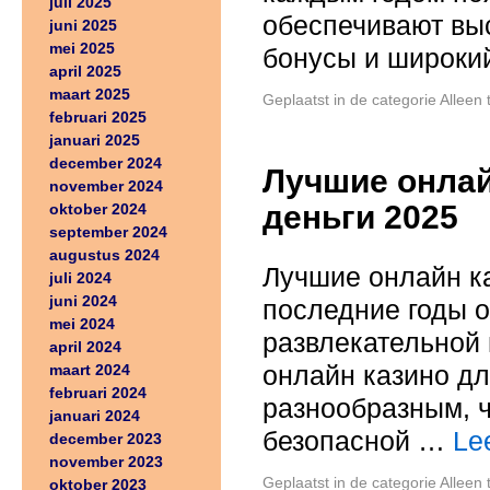
juli 2025
обеспечивают вы
juni 2025
mei 2025
бонусы и широки
april 2025
maart 2025
Geplaatst in de categorie
Alleen 
februari 2025
januari 2025
december 2024
Лучшие онлай
november 2024
деньги 2025
oktober 2024
september 2024
augustus 2024
Лучшие онлайн ка
juli 2024
juni 2024
последние годы 
mei 2024
развлекательной 
april 2024
maart 2024
онлайн казино дл
februari 2024
разнообразным, ч
januari 2024
безопасной …
Le
december 2023
november 2023
Geplaatst in de categorie
Alleen 
oktober 2023