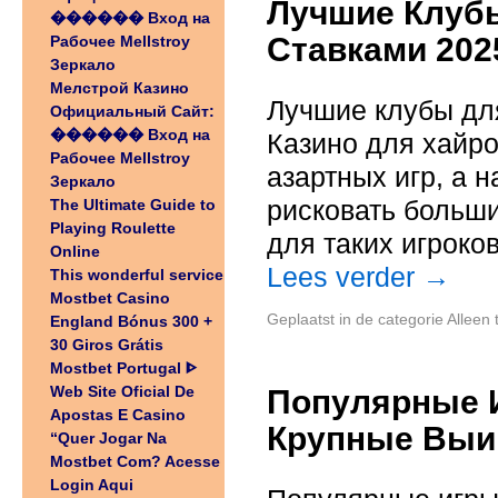
Лучшие Клуб
������️ Вход на
Ставками 202
Рабочее Mellstroy
Зеркало
Мелстрой Казино
Лучшие клубы дл
Официальный Сайт:
������️ Вход на
Казино для хайро
Рабочее Mellstroy
азартных игр, а н
Зеркало
The Ultimate Guide to
рисковать больш
Playing Roulette
для таких игроко
Online
Lees verder
→
This wonderful service
Mostbet Casino
Geplaatst in de categorie
Alleen 
England Bónus 300 +
30 Giros Grátis
Mostbet Portugal ᐈ
Web Site Oficial De
Популярные 
Apostas E Casino
Крупные Вы
“Quer Jogar Na
Mostbet Com? Acesse
Login Aqui