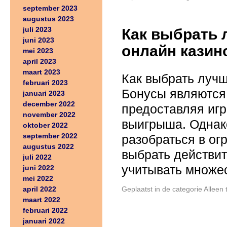
september 2023
augustus 2023
juli 2023
Как выбрать 
juni 2023
онлайн казин
mei 2023
april 2023
maart 2023
Как выбрать лучш
februari 2023
Бонусы являются
januari 2023
december 2022
предоставляя иг
november 2022
выигрыша. Однак
oktober 2022
september 2022
разобраться в ог
augustus 2022
выбрать действи
juli 2022
учитывать множ
juni 2022
mei 2022
april 2022
Geplaatst in de categorie
Alleen 
maart 2022
februari 2022
januari 2022