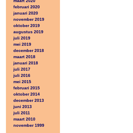
maart 2020
februari 2020
januari 2020
november 2019
oktober 2019
augustus 2019
juli 2019
mei 2019
december 2018
maart 2018
januari 2018
juli 2017
juli 2016
mei 2015
februari 2015
oktober 2014
december 2013
juni 2013
juli 2011
maart 2010
november 1999