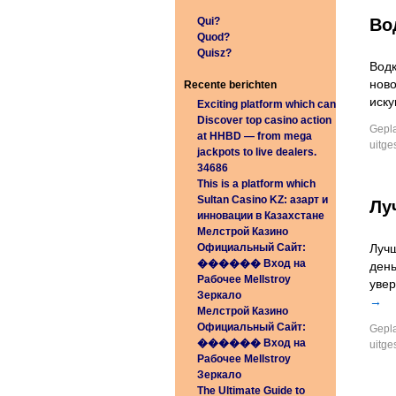
Qui?
Во
Quod?
Quisz?
Водк
ново
Recente berichten
иску
Exciting platform which can
Discover top casino action
Gepla
at HHBD — from mega
uitge
jackpots to live dealers.
34686
This is a platform which
Sultan Casino KZ: азарт и
Лу
инновации в Казахстане
Мелстрой Казино
Официальный Сайт:
Лучш
������️ Вход на
день
Рабочее Mellstroy
увер
Зеркало
→
Мелстрой Казино
Официальный Сайт:
Gepla
������️ Вход на
uitge
Рабочее Mellstroy
Зеркало
The Ultimate Guide to