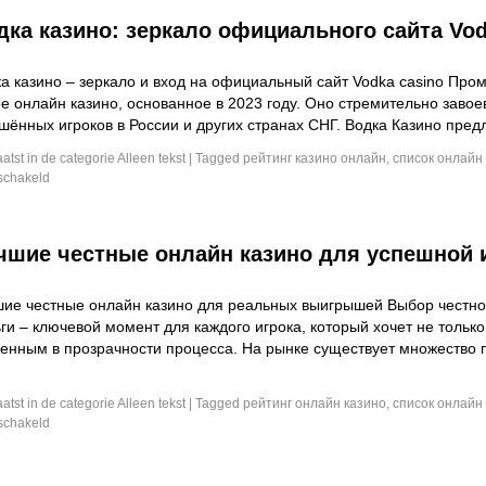
дка казино: зеркало официального сайта Vod
а казино – зеркало и вход на официальный сайт Vodka casino Про
е онлайн казино, основанное в 2023 году. Оно стремительно заво
шённых игроков в России и других странах СНГ. Водка Казино пре
atst in de categorie
Alleen tekst
|
Tagged
рейтинг казино онлайн
,
список онлайн
schakeld
чшие честные онлайн казино для успешной 
ие честные онлайн казино для реальных выигрышей Выбор честно
ги – ключевой момент для каждого игрока, который хочет не только
енным в прозрачности процесса. На рынке существует множество
atst in de categorie
Alleen tekst
|
Tagged
рейтинг онлайн казино
,
список онлайн
schakeld