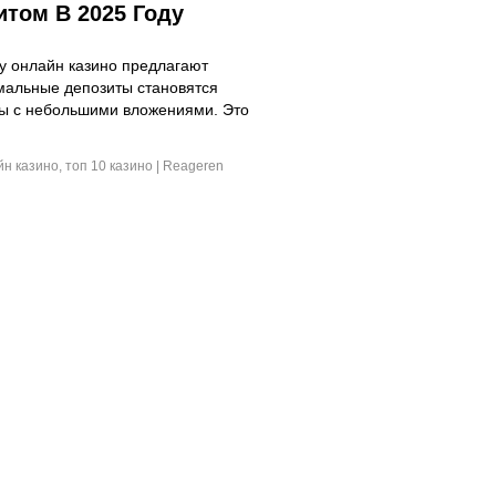
том В 2025 Году
у онлайн казино предлагают
мальные депозиты становятся
гры с небольшими вложениями. Это
йн казино
,
топ 10 казино
|
Reageren