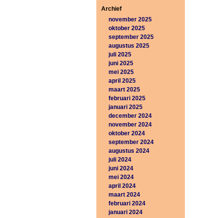
Archief
november 2025
oktober 2025
september 2025
augustus 2025
juli 2025
juni 2025
mei 2025
april 2025
maart 2025
februari 2025
januari 2025
december 2024
november 2024
oktober 2024
september 2024
augustus 2024
juli 2024
juni 2024
mei 2024
april 2024
maart 2024
februari 2024
januari 2024