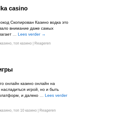
ka casino
мокод Скопирован Казино водка это
евало внимание даже самых
длагает …
Lees verder
→
 казино
,
топ казино
|
Reageren
игры
го онлайн казино онлайн на
 насладиться игрой, но и быть
 платформ, и далеко …
Lees verder
 казино
,
топ 10 казино
|
Reageren