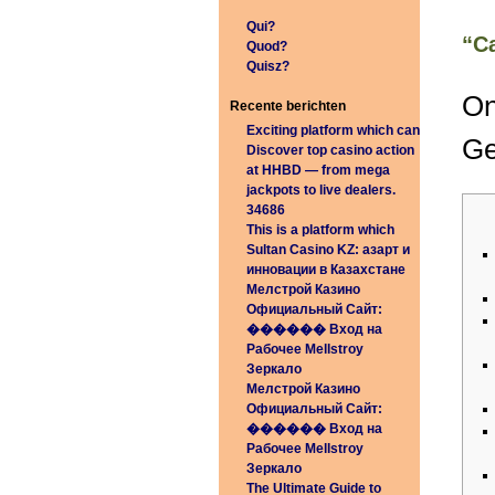
Qui?
“Ca
Quod?
Quisz?
On
Recente berichten
Exciting platform which can
Ge
Discover top casino action
at HHBD — from mega
jackpots to live dealers.
34686
This is a platform which
Sultan Casino KZ: азарт и
инновации в Казахстане
Мелстрой Казино
Официальный Сайт:
������️ Вход на
Рабочее Mellstroy
Зеркало
Мелстрой Казино
Официальный Сайт:
������️ Вход на
Рабочее Mellstroy
Зеркало
The Ultimate Guide to