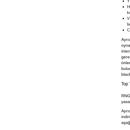
Y
H
ku
V
b
C
Ayrıc
oyna
inte
gerek
önle
bulu
blac
Top 
RNG 
yasa
Ayrı
indir
aşağ