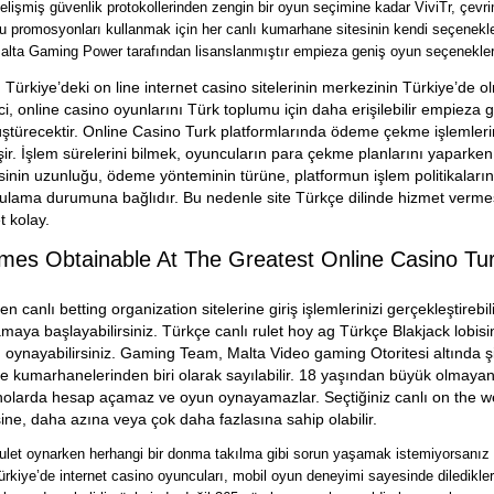
elişmiş güvenlik protokollerinden zengin bir oyun seçimine kadar ViviTr, çevri
u promosyonları kullanmak için her canlı kumarhane sitesinin kendi seçenekle
alta Gaming Power tarafından lisanslanmıştır empieza geniş oyun seçenekleriyl
, Türkiye’deki on line internet casino sitelerinin merkezinin Türkiye’de
ci, online casino oyunlarını Türk toplumu için daha erişilebilir empieza 
ştürecektir. Online Casino Turk platformlarında ödeme çekme işlemleri
şir. İşlem sürelerini bilmek, oyuncuların para çekme planlarını yaparken
sinin uzunluğu, ödeme yönteminin türüne, platformun işlem politikala
ulama durumuna bağlıdır. Bu nedenle site Türkçe dilinde hizmet vermes
t kolay.
es Obtainable At The Greatest Online Casino Tur
 canlı betting organization sitelerine giriş işlemlerinizi gerçekleştirebil
maya başlayabilirsiniz. Türkçe canlı rulet hoy ag Türkçe Blakjack lobisin
 oynayabilirsiniz. Gaming Team, Malta Video gaming Otoritesi altında şi
ne kumarhanelerinden biri olarak sayılabilir. 18 yaşından büyük olmayan 
nolarda hesap açamaz ve oyun oynayamazlar. Seçtiğiniz canlı on the we
ine, daha azına veya çok daha fazlasına sahip olabilir.
ulet oynarken herhangi bir donma takılma gibi sorun yaşamak istemiyorsanız güv
ürkiye’de internet casino oyuncuları, mobil oyun deneyimi sayesinde diledikleri 