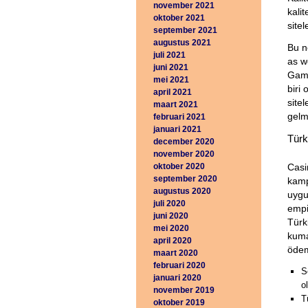
november 2021
kali
oktober 2021
site
september 2021
augustus 2021
Bu n
juli 2021
as w
juni 2021
Gami
mei 2021
biri
april 2021
site
maart 2021
gelm
februari 2021
januari 2021
Türk
december 2020
november 2020
oktober 2020
Casi
september 2020
kamp
augustus 2020
uygu
juli 2020
empi
juni 2020
Türk
mei 2020
kuma
april 2020
ödem
maart 2020
februari 2020
S
januari 2020
ol
november 2019
T
oktober 2019