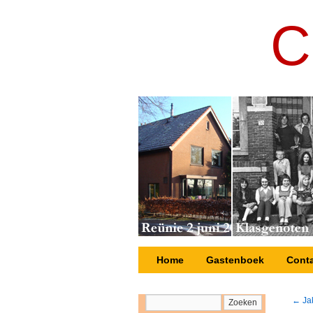
C
Nieuws
Home
Gastenboek
Cont
←
Ja