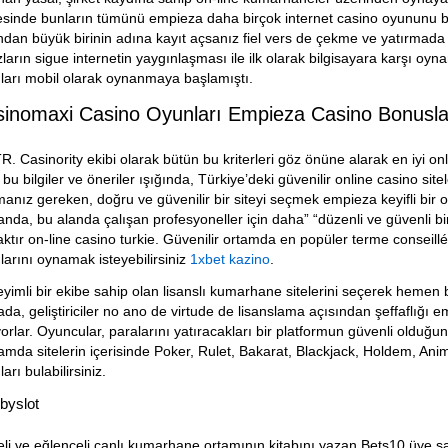
tesinde bunların tümünü empieza daha birçok internet casino oyununu b
ndan büyük birinin adına kayıt açsanız fiel vers de çekme ve yatırmada 
zların sigue internetin yaygınlaşması ile ilk olarak bilgisayara karşı oy
ları mobil olarak oynanmaya başlamıştı.
inomaxi Casino Oyunları Empieza Casino Bonuslar
TR. Casinority ekibi olarak bütün bu kriterleri göz önüne alarak en iyi onl
bu bilgiler ve öneriler ışığında, Türkiye’deki güvenilir online casino sit
anız gereken, doğru ve güvenilir bir siteyi seçmek empieza keyifli bir
nda, bu alanda çalışan profesyoneller için daha” “düzenli ve güvenli b
aktır on-line casino turkie. Güvenilir ortamda en popüler terme consei
larını oynamak isteyebilirsiniz
1xbet kazino
.
yimli bir ekibe sahip olan lisanslı kumarhane sitelerini seçerek hemen bu
ada, geliştiriciler no ano de virtude de lisanslama açısından şeffaflığı e
yorlar. Oyuncular, paralarını yatıracakları bir platformun güvenli olduğu
amda sitelerin içerisinde Poker, Rulet, Bakarat, Blackjack, Holdem, Ani
arı bulabilirsiniz.
byslot
teli ve eğlenceli canlı kumarhane ortamının kitabını yazan Bets10 üye sa