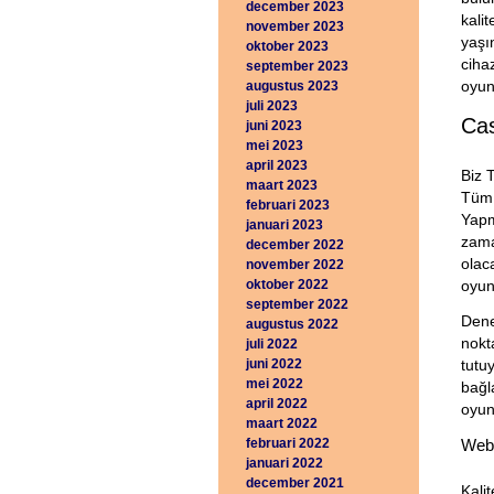
december 2023
kali
november 2023
yaşı
oktober 2023
ciha
september 2023
oyun
augustus 2023
juli 2023
Cas
juni 2023
mei 2023
april 2023
Biz 
maart 2023
Tüm 
februari 2023
Yapm
januari 2023
zama
december 2022
olac
november 2022
oktober 2022
oyun
september 2022
Dene
augustus 2022
nokt
juli 2022
juni 2022
tutu
mei 2022
bağl
april 2022
oyunl
maart 2022
februari 2022
Web
januari 2022
december 2021
Kali