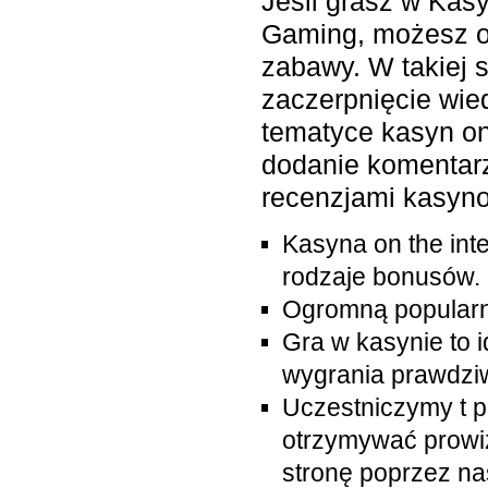
Jeśli grasz w Ka
Gaming, możesz o
zabawy. W takiej 
zaczerpnięcie wie
tematyce kasyn on
dodanie komentarz
recenzjami kasyno
Kasyna on the int
rodzaje bonusów.
Оgrоmną pоpulаrnо
Gra w kasynie to 
wygrania prawdzi
Uczestniczymy t 
otrzymywać prowiz
stronę poprzez na