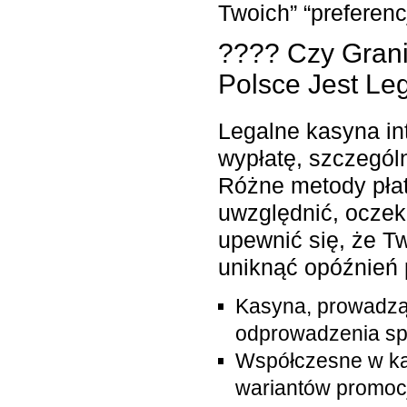
Twoich” “preferencj
???? Czy Gran
Polsce Jest Le
Legalne kasyna in
wypłatę, szczególn
Różne metody płatn
uwzględnić, oczek
upewnić się, że T
uniknąć opóźnień 
Kasyna, prowadząc
odprowadzenia sp
Współczesne w kas
wariantów promocj