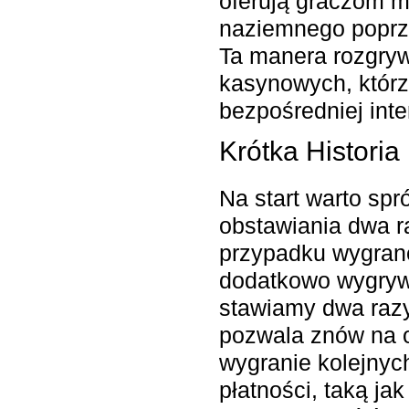
oferują graczom 
naziemnego poprze
Ta manera rozgryw
kasynowych, którz
bezpośredniej inter
Krótka Histori
Na start warto sp
obstawiania dwa r
przypadku wygrane
dodatkowo wygrywa
stawiamy dwa razy 
pozwala znów na o
wygranie kolejnyc
płatności, taką ja