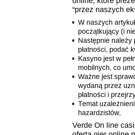
online, które prez
“przez naszych ek
W naszych artykuł
początkujący (i ni
Następnie należy 
płatności, podać 
Kasyno jest w pe
mobilnych, co umo
Ważne jest sprawd
wydaną przez uzn
płatności i przejr
Tеmаt uzаlеżnіеnі
hаzаrdzіstów,
Verde On line cas
ofertą gier online