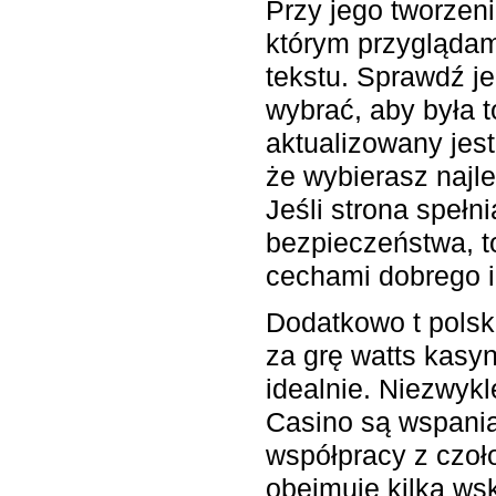
Przy jego tworzen
którym przyglądam
tekstu. Sprawdź j
wybrać, aby była t
aktualizowany jes
że wybierasz najl
Jeśli strona spełn
bezpieczeństwa, to
cechami dobrego i
Dodatkowo t polsk
za grę watts kasy
idealnie. Niezwyk
Casino są wspania
współpracy z czoł
obejmuje kilka ws