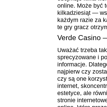
online. Może być t
kilkadziesiąt — w
każdym razie za 
te gry gracz otrzy
Verde Casino —
Uważać trzeba takż
sprecyzowane i pos
informacje. Dlate
najpierw czy zost
czy są one korzys
internet, skoncent
estetyce, ale równ
stronie internetow