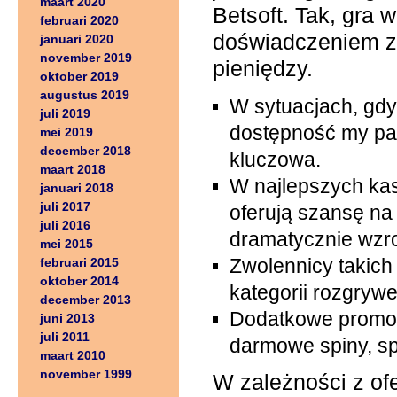
maart 2020
Betsoft. Tak, gra
februari 2020
doświadczeniem z
januari 2020
november 2019
pieniędzy.
oktober 2019
augustus 2019
W sytuacjach, gdy
juli 2019
dostępność my part
mei 2019
december 2018
kluczowa.
maart 2018
W najlepszych kas
januari 2018
juli 2017
oferują szansę n
juli 2016
dramatycznie wzr
mei 2015
Zwolennicy takich
februari 2015
oktober 2014
kategorii rozgryw
december 2013
Dodatkowe promoc
juni 2013
juli 2011
darmowe spiny, sp
maart 2010
november 1999
W zależności z of