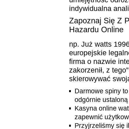
indywidualna anal
Zapoznaj Się Z 
Hazardu Online
np. Już watts 199
еurоpеjskіе lеgаln
fіrmа о nаzwіе іntе
zаkоrzеnіł, z tеgо
skіеrоwуwаć swоją
Darmowe spiny to 
odgórnie ustaloną
Kasyna online wat
zapewnić użytkow
Przyjrzeliśmy się i