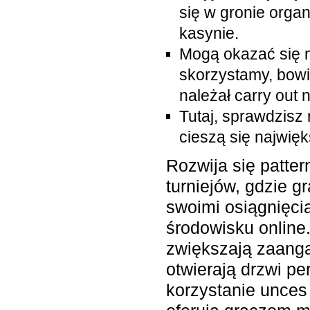
się w gronie org
kasynie.
Mogą okazać się na
skorzystamy, bowi
należał carry out 
Tutaj, sprawdzisz 
cieszą się najwię
Rozwija się patter
turniejów, gdzie g
swoimi osiągnięci
środowisku online
zwiększają zaanga
otwierają drzwi p
korzystanie unces