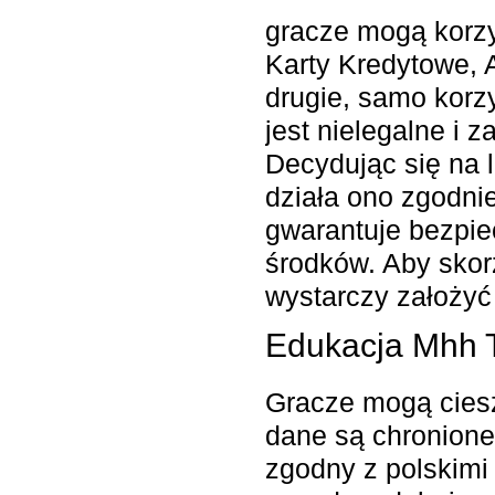
gracze mogą korzy
Karty Kredytowe, 
drugie, samo korzy
jest nielegalne i 
Decydując się na 
działa ono zgodn
gwarantuje bezpi
środków. Aby skor
wystarczy założyć
Edukacja Mhh 
Gracze mogą ciesz
dane są chronione
zgodny z polskimi 