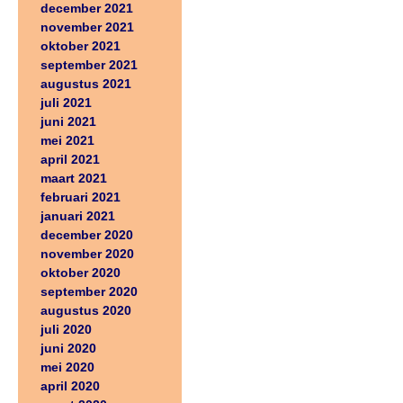
december 2021
november 2021
oktober 2021
september 2021
augustus 2021
juli 2021
juni 2021
mei 2021
april 2021
maart 2021
februari 2021
januari 2021
december 2020
november 2020
oktober 2020
september 2020
augustus 2020
juli 2020
juni 2020
mei 2020
april 2020