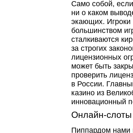
Само собой, если
ни о каком вывод
экающих. Игроки 
большинством игр
сталкиваются ки
за строгих закон
лицензионных ог
может быть закры
проверить лиценз
в России. Главны
казино из Велико
инновационный п
Онлайн-слоты 
Пиппардом нами 