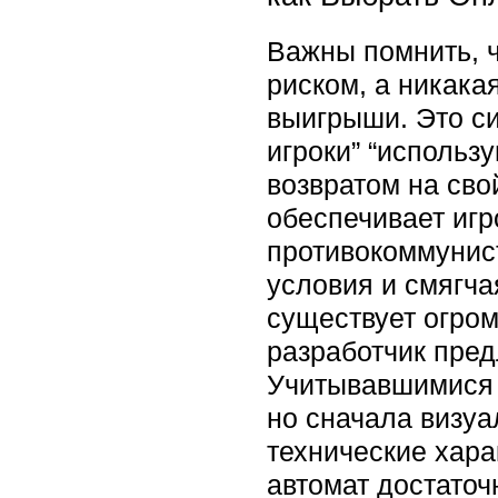
Важны помнить, ч
риском, а никака
выигрыши. Это си
игроки” “использ
возвратом на сво
обеспечивает иг
противокоммунис
условия и смягча
существует огром
разработчик пре
Учитывавшимися 
но сначала визуа
технические хара
автомат достаточ