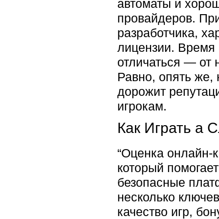
автоматы и хорош
провайдеров. Пр
разработчика, ха
лицензии. Время 
отличаться — от 
Равно, опять же, 
дорожит репутаци
игрокам.
Как Играть а 
“Оценка онлайн-к
который помогает
безопасные платф
несколько ключев
качество игр, бо