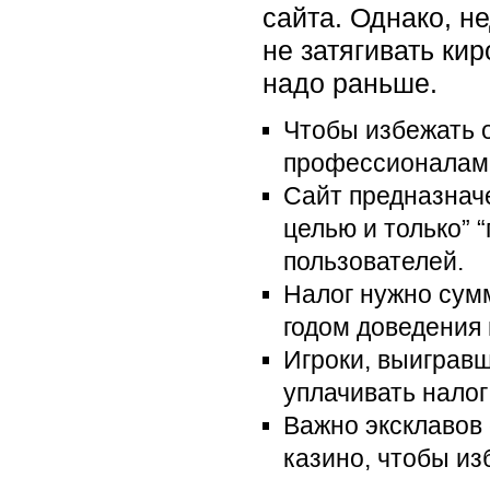
сайта. Однако, н
не затягивать ки
надо раньше.
Чтобы избежать 
профессионалам
Сайт предназнач
целью и только”
пользователей.
Налог нужно сум
годом доведения
Игроки, выигравш
уплачивать налог
Важно эксклавов
казино, чтобы и