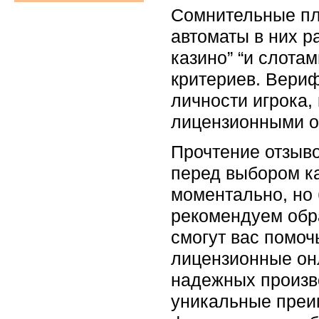
Сомнительные пл
автоматы в них р
казино” “и слота
критериев. Вери
личности игрока,
лицензионными о
Прочтение отзыво
перед выбором к
моментально, но 
рекомендуем обр
смогут вас помоч
лицензионные он
надежных произв
уникальные преим