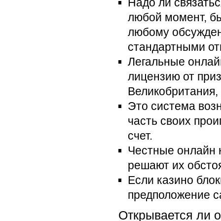
Надо ли связать
любой момент, бы
любому обсужден
стандартными от
Легальные онлай
лицензию от приз
Великобритания,
Это система возн
часть своих прои
счет.
Честные онлайн 
решают их обсто
Если казино блок
предположение са
Открывается ли о