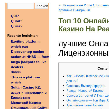
←
Популярные Игры С Больши
Крупные Выигрыши
Qui?
Топ 10 Онлай
Quod?
Quisz?
Казино На Ре
Recente berichten
лучшие Онлай
Exciting platform
which can
Лицензионны
Discover top casino
action at HHBD — from
mega jackpots to live
dealers.
Conte
34686
Как Выбрать интересное Он
This is a platform
деньги?
which
Скорость Вывода средств
Sultan Casino KZ:
Раздел Новостей Казино
азарт и инновации в
Бонусы За третий И После
Казахстане
Онлайн-слоты — Топ Игры С
Мелстрой Казино
Криптовалютные Казино
Официальный Сайт: