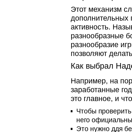
Этот механизм сл
дополнительных 
активность. Наз
разнообразные б
разнообразие иг
позволяют делат
Как выбрал Над
Например, на пор
заработанные го
это главное, и чт
Чтобы проверить 
него официальны
Это нужно ддя без