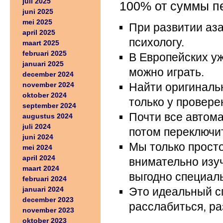
juli 2025
100% от суммы пе
juni 2025
mei 2025
При развитии аз
april 2025
психологу.
maart 2025
februari 2025
В Европейских уж
januari 2025
можно играть.
december 2024
november 2024
Найти оригиналь
oktober 2024
только у провер
september 2024
Почти все автом
augustus 2024
juli 2024
потом переключит
juni 2024
Мы только просто
mei 2024
april 2024
внимательно изу
maart 2024
выгодно специал
februari 2024
januari 2024
Это идеальный с
december 2023
расслабиться, р
november 2023
oktober 2023