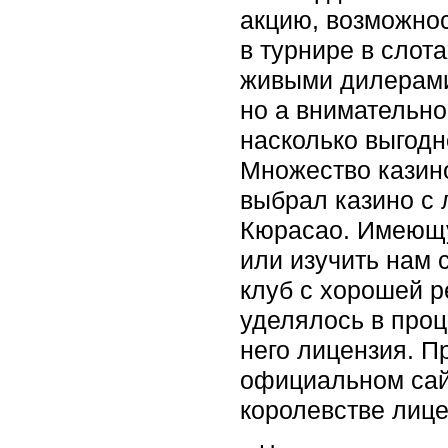
акцию, возможно
в турнире в слота
живыми дилерами
но а внимательно
насколько выгод
Множество казино
выбрал казино с 
Кюрасао. Имеющу
или изучить нам 
клуб с хорошей р
уделялось в проц
него лицензия. П
официальном сай
королевстве лице