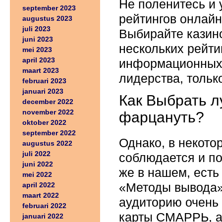
Не поленитесь и 
september 2023
рейтингов онлайн
augustus 2023
juli 2023
Выбирайте казино
juni 2023
нескольких рейти
mei 2023
april 2023
информационных 
maart 2023
лидерства, тольк
februari 2023
januari 2023
Как Выбрать л
december 2022
november 2022
фарцануть?
oktober 2022
september 2022
Однако, в некото
augustus 2022
juli 2022
соблюдается и по
juni 2022
же в нашем, есть
mei 2022
april 2022
«Методы вывода».
maart 2022
аудиторию очень
februari 2022
карты СМАРРЬ, а
januari 2022