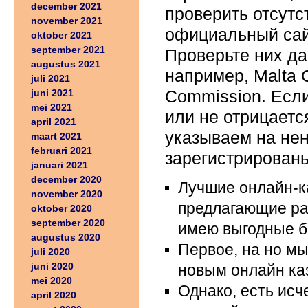
december 2021
проверить отсутс
november 2021
официальный сай
oktober 2021
september 2021
Проверьте них да
augustus 2021
например, Malta 
juli 2021
juni 2021
Commission. Есл
mei 2021
или не отрицаетс
april 2021
указываем на нен
maart 2021
februari 2021
зарегистрирован
januari 2021
december 2020
Лучшие онлайн-к
november 2020
предлагающие ра
oktober 2020
september 2020
имею выгодные б
augustus 2020
Первое, на но м
juli 2020
juni 2020
новым онлайн каз
mei 2020
Однако, есть ис
april 2020