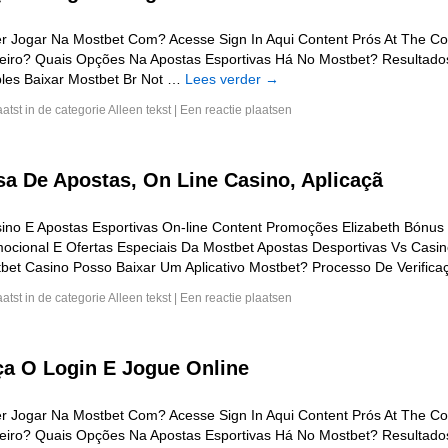
r Jogar Na Mostbet Com? Acesse Sign In Aqui Content Prós At The Con
eiro? Quais Opções Na Apostas Esportivas Há No Mostbet? Resultados
les Baixar Mostbet Br Not …
Lees verder
→
atst in de categorie
Alleen tekst
|
Een reactie plaatsen
sa De Apostas, On Line Casino, Aplicaçã
ino E Apostas Esportivas On-line Content Promoções Elizabeth Bónus 
ocional E Ofertas Especiais Da Mostbet Apostas Desportivas Vs Casin
bet Casino Posso Baixar Um Aplicativo Mostbet? Processo De Verifi
atst in de categorie
Alleen tekst
|
Een reactie plaatsen
ça O Login E Jogue Online
r Jogar Na Mostbet Com? Acesse Sign In Aqui Content Prós At The Con
eiro? Quais Opções Na Apostas Esportivas Há No Mostbet? Resultados