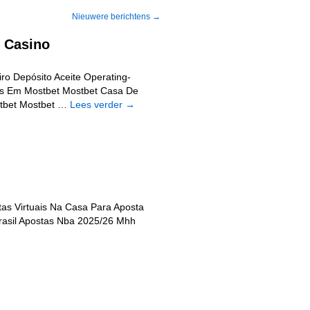
Nieuwere berichtens
→
E Casino
o Depósito Aceite Operating-
vas Em Mostbet Mostbet Casa De
stbet Mostbet …
Lees verder
→
stas Virtuais Na Casa Para Aposta
Brasil Apostas Nba 2025/26 Mhh