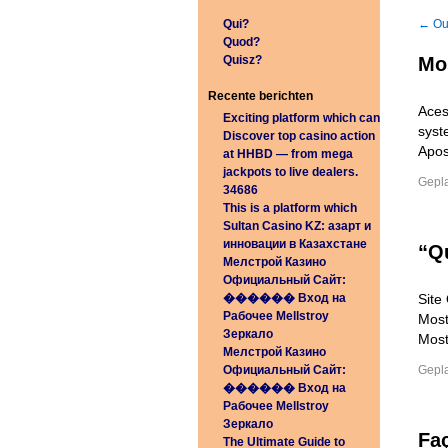
Qui?
←
Ou
Quod?
Quisz?
Mos
Recente berichten
Aces
Exciting platform which can
syst
Discover top casino action
Apos
at HHBD — from mega
jackpots to live dealers.
Gepla
34686
This is a platform which
Sultan Casino KZ: азарт и
инновации в Казахстане
“Q
Мелстрой Казино
Официальный Сайт:
������️ Вход на
Site
Рабочее Mellstroy
Most
Зеркало
Most
Мелстрой Казино
Официальный Сайт:
Gepla
������️ Вход на
Рабочее Mellstroy
Зеркало
Fa
The Ultimate Guide to