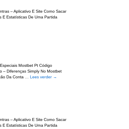
tras – Aplicativo E Site Como Sacar
 E Estatísticas De Uma Partida
Especiais Mostbet Pt Código
o – Diferenças Simply No Mostbet
cação Da Conta …
Lees verder
→
tras – Aplicativo E Site Como Sacar
 E Estatísticas De Uma Partida