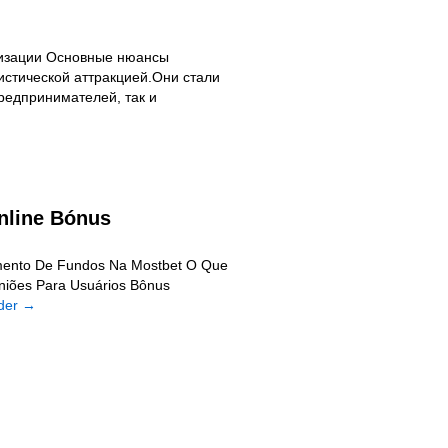
ализации Основные нюансы
истической аттракцией.Они стали
предпринимателей, так и
nline Bónus
tamento De Fundos Na Mostbet O Que
niões Para Usuários Bônus
rder
→