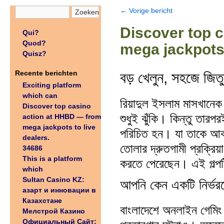
←
Vorige bericht
Discover top 
Qui?
Quod?
mega jackpots 
Quisz?
Recente berichten
বড় খেলুন, সহজে জিত
Exciting platform
which can
রিয়াদুল ইসলাম মাসখান
Discover top casino
শুধুই ঝুঁকি। কিন্তু তারপ
action at HHBD — from
mega jackpots to live
পরিচিত হন। যা তাকে আকর্
dealers.
তোলার দ্রুতগামী প্রক্রি
34686
This is a platform
করতে পেরেছেন। এই গল্প
which
Sultan Casino KZ:
আপনি কেন একটি নির্ভরযোগ
азарт и инновации в
Казахстане
বাংলাদেশে অনলাইন গেমিং এব
Мелстрой Казино
Официальный Сайт: