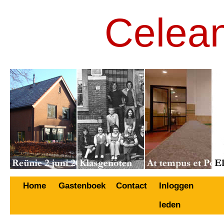
Celea
Home
Gastenboek
Contact
Inloggen
leden