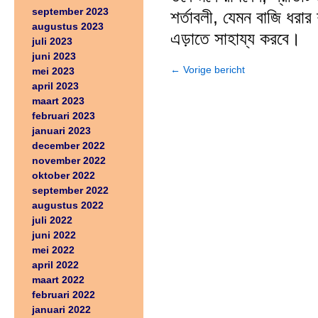
september 2023
শর্তাবলী, যেমন বাজি ধর
augustus 2023
এড়াতে সাহায্য করবে।
juli 2023
juni 2023
←
Vorige bericht
mei 2023
april 2023
maart 2023
februari 2023
januari 2023
december 2022
november 2022
oktober 2022
september 2022
augustus 2022
juli 2022
juni 2022
mei 2022
april 2022
maart 2022
februari 2022
januari 2022