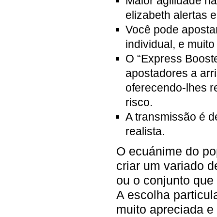
Maior agilidade n
elizabeth alertas e
Você pode apostar
individual, e muito
O “Express Booste
apostadores a arr
oferecendo-lhes r
risco.
A transmissão é d
realista.
O ecuánime do pop
criar um variado 
ou o conjunto que
A escolha particul
muito apreciada e