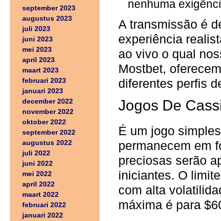
nenhuma exigência
september 2023
augustus 2023
A transmissão é d
juli 2023
experiência realis
juni 2023
mei 2023
ao vivo o qual nos
april 2023
Mostbet, oferecem
maart 2023
februari 2023
diferentes perfis 
januari 2023
december 2022
Jogos De Cass
november 2022
oktober 2022
É um jogo simples
september 2022
augustus 2022
permanecem em for
juli 2022
preciosas serão a
juni 2022
iniciantes. O limi
mei 2022
april 2022
com alta volatilid
maart 2022
máxima é para $60 
februari 2022
januari 2022