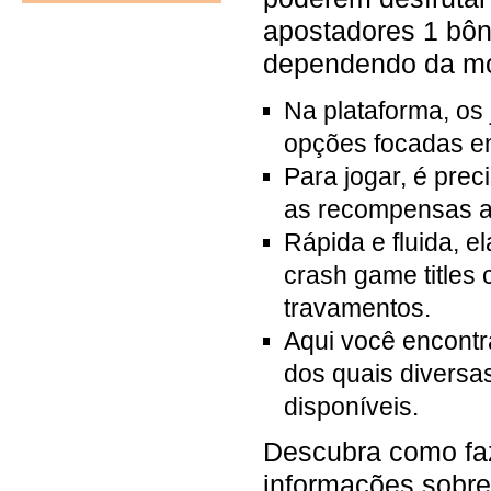
apostadores 1 bôn
dependendo da mo
Na plataforma, os
opções focadas em
Para jogar, é prec
as recompensas an
Rápida e fluida, e
crash game titles
travamentos.
Aqui você encontr
dos quais diversa
disponíveis.
Descubra como faz
informações sobre 