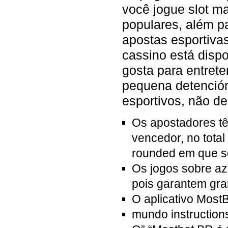
você jogue slot ma
populares, além p
apostas esportiva
cassino está dispo
gosta para entret
pequena detención
esportivos, não de
Os apostadores tê
vencedor, no total
rounded em que so
Os jogos sobre az
pois garantem gr
O aplicativo Most
mundo instructions