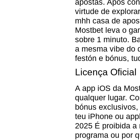
apostas. Após con
virtude de explor
mhh casa de apost
Mostbet leva o ga
sobre 1 minuto. Ba
a mesma vibe do d
festón e bónus, tu
Licença Oficial
A app iOS da Most
qualquer lugar. Co
bónus exclusivos, 
teu iPhone ou app
2025 É proibida a 
programa ou por q