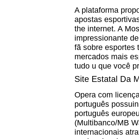
A plataforma prop
apostas esportivas
the internet. A M
impressionante de
fã sobre esportes 
mercados mais esp
tudo u que você pr
Site Estatal Da M
Opera com licenç
português possuind
português europe
(Multibanco/MB Wa
internacionais at