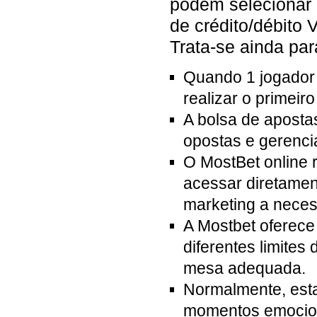
podem selecionar 
de crédito/débito 
Trata-se ainda pa
Quando 1 jogador 
realizar o primei
A bolsa de aposta
opostas e gerencia
O MostBet online 
acessar diretamen
marketing a necess
A Mostbet oferece
diferentes limite
mesa adequada.
Normalmente, esta
momentos emociona