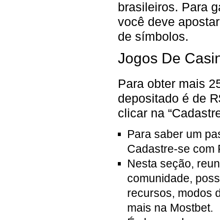
brasileiros. Para 
você deve apostar
de símbolos.
Jogos De Casi
Para obter mais 25
depositado é de R
clicar na “Cadastr
Para saber um pas
Cadastre-se com 
Nesta seção, reun
comunidade, possu
recursos, modos d
mais na Mostbet.