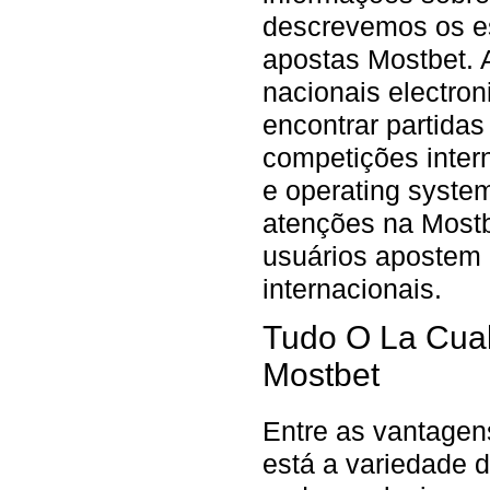
descrevemos os es
apostas Mostbet. 
nacionais electron
encontrar partidas
competições inter
e operating system
atenções na Mostb
usuários apostem 
internacionais.
Tudo O La Cual
Mostbet
Entre as vantagen
está a variedade 