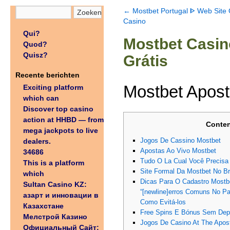
←
Mostbet Portugal ᐈ Web Site O
Casino
Qui?
Mostbet Casin
Quod?
Quisz?
Grátis
Recente berichten
Mostbet Apost
Exciting platform
which can
Discover top casino
action at HHBD — from
Conte
mega jackpots to live
Jogos De Cassino Mostbet
dealers.
Apostas Ao Vivo Mostbet
34686
Tudo O La Cual Você Precisa
This is a platform
Site Formal Da Mostbet No Br
which
Dicas Para O Cadastro Mostb
Sultan Casino KZ:
“[newline]erros Comuns No P
азарт и инновации в
Como Evitá-los
Казахстане
Free Spins E Bónus Sem Dep
Мелстрой Казино
Jogos De Casino At The Apos
Официальный Сайт: