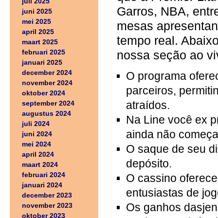
juli 2025
Garros, NBA, entr
juni 2025
mei 2025
mesas apresentand
april 2025
tempo real. Abaix
maart 2025
februari 2025
nossa seção ao vi
januari 2025
december 2024
O programa oferec
november 2024
parceiros, permit
oktober 2024
atraídos.
september 2024
augustus 2024
Na Line você ex p
juli 2024
ainda não começ
juni 2024
mei 2024
O saque de seu d
april 2024
depósito.
maart 2024
februari 2024
O cassino oferece
januari 2024
entusiastas de jog
december 2023
Os ganhos dasjeni
november 2023
oktober 2023