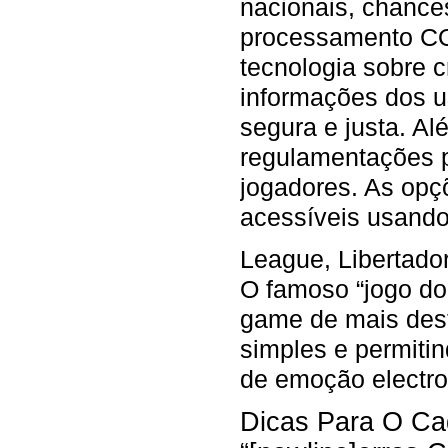
nacionais, chance
processamento CON
tecnologia sobre c
informações dos u
segura e justa. Al
regulamentações p
jogadores. As opç
acessíveis usand
League, Libertador
O famoso “jogo do 
game de mais dest
simples e permiti
de emoção electro
Dicas Para O Ca