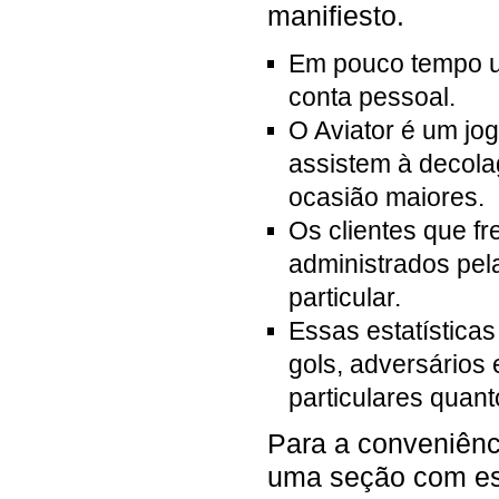
manifiesto.
Em pouco tempo u
conta pessoal.
O Aviator é um jo
assistem à decol
ocasião maiores.
Os clientes que f
administrados pe
particular.
Essas estatísticas
gols, adversários 
particulares quant
Para a conveniênc
uma seção com esta