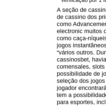
verificação por 1 f
A seção de cassi
de cassino dos pr
como Advancemen
electronic muitos 
como caça-níqueis,
jogos instantâneos
“vários outros. Du
cassinosbet, havi
comensales, slots
possibilidade de 
seleção dos jogos
jogador encontrará
tem a possibilida
para esportes, incl