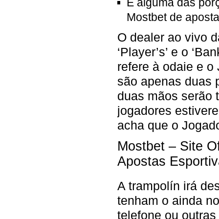
É alguma das porç
Mostbet de apostas
O dealer ao vivo 
‘Player’s’ e o ‘Ba
refere à odaie e 
são apenas duas p
duas mãos serão 
jogadores estiver
acha que o Jogado
Mostbet – Site Of
Apostas Esporti
A trampolín irá d
tenham o ainda no
telefone ou outras