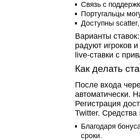
Связь с поддерж
Португальцы могу
Доступны scatter,
Варианты ставок: 
радуют игроков 
live-ставки с пр
Как делать ста
После входа чере
автоматически. 
Регистрация дост
Twitter. Средств
Благодаря бонус
сроки.