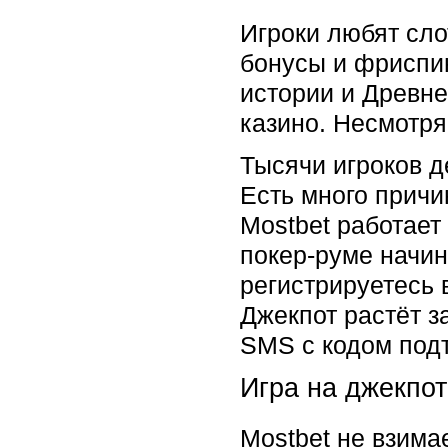
Игроки любят слот
бонусы и фриспи
истории и Древнег
казино. Несмотря
Тысячи игроков д
Есть много причи
Mostbet работает
покер-руме начин
регистрируетесь 
Джекпот растёт з
SMS с кодом под
Игра на джекпот
Mostbet не взима