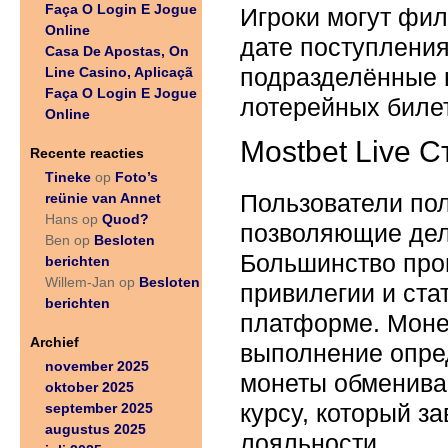
Faça O Login E Jogue
Игроки могут фил
Online
дате поступления
Casa De Apostas, On
Line Casino, Aplicaçã
подразделённые 
Faça O Login E Jogue
лотерейных биле
Online
Mostbet Live С
Recente reacties
Tineke
Foto’s
op
reünie van Annet
Пользователи пол
Quod?
Hans op
позволяющие дел
Besloten
Ben op
Большинство про
berichten
Besloten
Willem-Jan op
привилегии и ста
berichten
платформе. Монет
Archief
выполнение опре
november 2025
монеты обменива
oktober 2025
september 2025
курсу, который з
augustus 2025
лояльности.