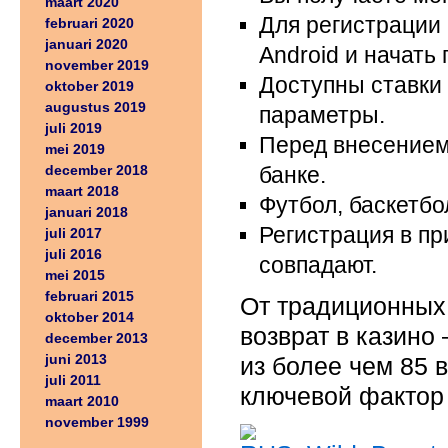
maart 2020
Для регистрации 
februari 2020
januari 2020
Android и начать 
november 2019
Доступны ставки 
oktober 2019
augustus 2019
параметры.
juli 2019
Перед внесением 
mei 2019
december 2018
банке.
maart 2018
Футбол, баскетбо
januari 2018
Регистрация в пр
juli 2017
juli 2016
совпадают.
mei 2015
februari 2015
От традиционных 
oktober 2014
возврат в казино
december 2013
juni 2013
из более чем 85 
juli 2011
ключевой фактор
maart 2010
november 1999