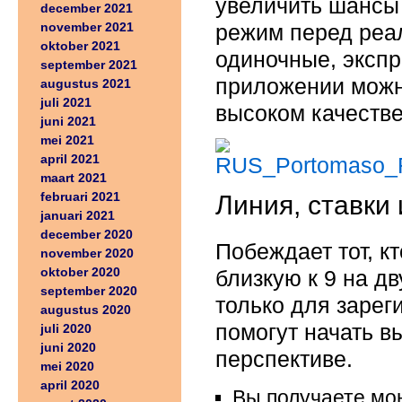
увеличить шансы
december 2021
november 2021
режим перед реа
oktober 2021
одиночные, экспр
september 2021
приложении можн
augustus 2021
juli 2021
высоком качестве
juni 2021
mei 2021
april 2021
maart 2021
februari 2021
Линия, ставки
januari 2021
december 2020
Побеждает тот, к
november 2020
oktober 2020
близкую к 9 на д
september 2020
только для зарег
augustus 2020
помогут начать в
juli 2020
juni 2020
перспективе.
mei 2020
april 2020
Вы получаете мон