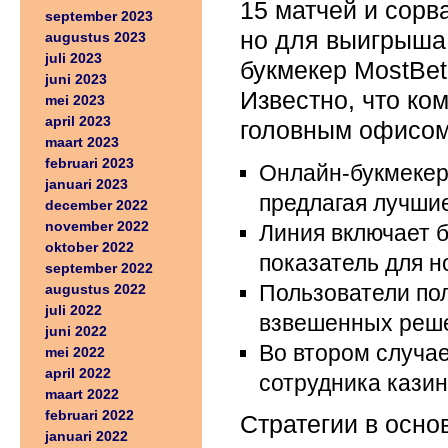
15 матчей и сорв
september 2023
но для выигрыша 
augustus 2023
juli 2023
букмекер MostBet
juni 2023
Известно, что ко
mei 2023
april 2023
головным офисом 
maart 2023
februari 2023
Онлайн-букмекер 
januari 2023
предлагая лучшие
december 2022
november 2022
Линия включает 
oktober 2022
показатель для н
september 2022
Пользователи по
augustus 2022
juli 2022
взвешенных реш
juni 2022
Во втором случае
mei 2022
april 2022
сотрудника казин
maart 2022
februari 2022
Стратегии в осно
januari 2022