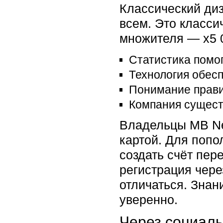
Классический ди
всем. Это класси
множителя — х5 0
Статистика помог
Технология обесп
Понимание прави
Компания существ
Владельцы MB Ne
картой. Для попо
создать счёт пе
регистрация чере
отличаться. Знан
уверенно.
Через социаль