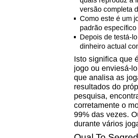
quais reproduz a i
versão completa d
Como este é um jo
padrão específico 
Depois de testá-l
dinheiro actual c
Isto significa que
jogo ou enviesá-lo.
que analisa as jog
resultados do próp
pesquisa, encontr
corretamente o mo
99% das vezes. Ou
durante vários jo
Qual To Segred