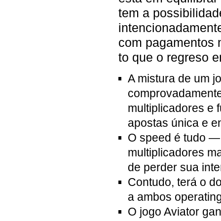
tem a possibilidad
intencionadamente
com pagamentos me
to que o regreso e
A mistura de um j
comprovadamente 
multiplicadores e 
apostas única e e
O speed é tudo —
multiplicadores ma
de perder sua int
Contudo, terá o do
a ambos operating
O jogo Aviator g