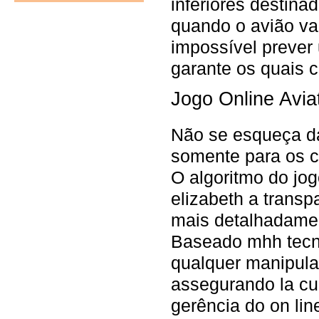
inferiores destina
quando o avião va
impossível prever
garante os quais 
Jogo Online Avia
Não se esqueça da
somente para os c
O algoritmo do jo
elizabeth a trans
mais detalhadamen
Baseado mhh tecno
qualquer manipulaç
assegurando la cu
gerência do on lin