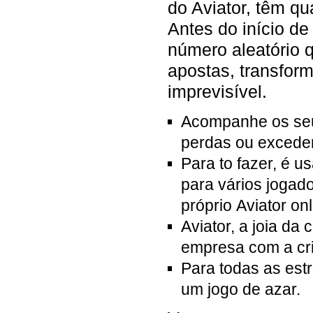
do Aviator, têm qu
Antes do início d
número aleatório q
apostas, transfor
imprevisível.
Acompanhe os seus
perdas ou excede
Para to fazer, é us
para vários jogado
próprio Aviator onl
Aviator, a joia da
empresa com a cri
Para todas as estr
um jogo de azar.