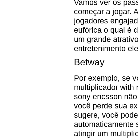
Vamos ver os pass
começar a jogar. 
jogadores engajad
eufórica o qual é 
um grande atrati
entretenimento ele
Betway
Por exemplo, se vo
multiplicador with
sony ericsson não 
você perde sua e
sugere, você pode
automaticamente 
atingir um multipl