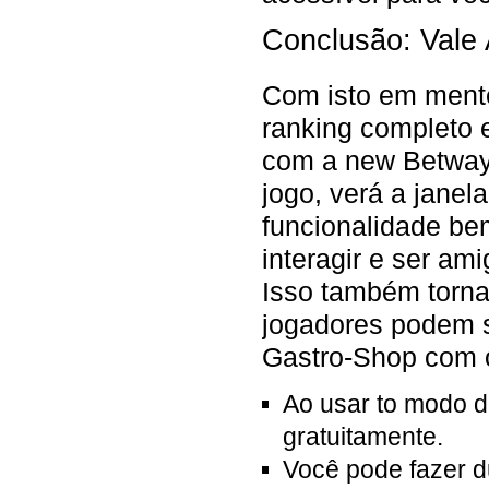
Conclusão: Vale 
Com isto em ment
ranking completo e
com a new Betway,
jogo, verá a janel
funcionalidade be
interagir e ser a
Isso também torna
jogadores podem s
Gastro-Shop com o
Ao usar to modo d
gratuitamente.
Você pode fazer d