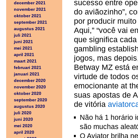
sucesso entre ope
december 2021
november 2021
do aviãozinho”, 
oktober 2021
por producir muito
september 2021
augustus 2021
Aqui,” “você vai 
juli 2021
que significa cada
juni 2021
gambling establis
mei 2021
april 2021
jogos, mas depois
maart 2021
Betway MZ está en
februari 2021
januari 2021
virtude de todos o
december 2020
emocionante at the
november 2020
oktober 2020
suas apostas de A
september 2020
de vitória
aviator
augustus 2020
juli 2020
Não há 1 horário i
juni 2020
são muchas aleató
mei 2020
april 2020
O Aviator brilha ne