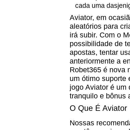
cada uma dasjenig
Aviator, em ocasi
aleatórios para cr
irá subir. Com o M
possibilidade de t
apostas, tentar us
anteriormente a ent
Robet365 é nova 
um ótimo suporte 
jogo Aviator é um
tranquilo e bônus a
O Que É Aviator
Nossas recomenda