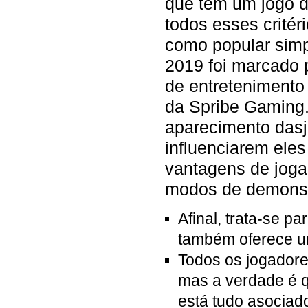
que têm um jogo 
todos esses critér
como popular simpl
2019 foi marcado p
de entretenimento
da Spribe Gaming
aparecimento dasj
influenciarem eles
vantagens de jogar
modos de demonstr
Afinal, trata-se p
também oferece um
Todos os jogadore
mas a verdade é qu
está tudo asociad