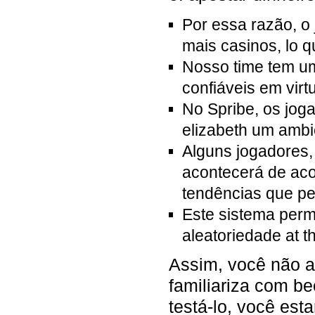
Por essa razão, o
mais casinos, lo q
Nosso time tem um
confiáveis em virt
No Spribe, os jog
elizabeth um ambi
Alguns jogadores,
acontecerá de aco
tendências que pe
Este sistema permi
aleatoriedade at t
Assim, você não a
familiariza com be
testá-lo, você est