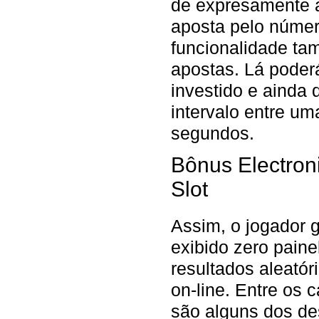
de expresamente a
aposta pelo númer
funcionalidade ta
apostas. Lá poder
investido e ainda
intervalo entre u
segundos.
Bônus Electron
Slot
Assim, o jogador g
exibido zero paine
resultados aleató
on-line. Entre os
são alguns dos de