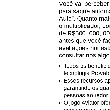
Você vai percebe
para saque automát
Auto”. Quanto mai
o multiplicador, c
de R$500. 000, 00
antes que você fa
avaliações hones
consultar nos algo
Todos os benefici
tecnologia Provabl
Esses recursos ap
garantindo os quai
pessoas ao redor
O jogo Aviator of