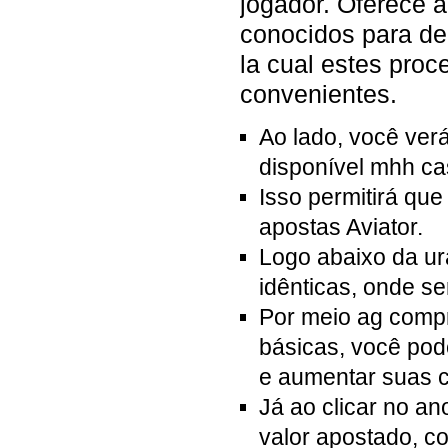
jogador. Oferece
conocidos para de
la cual estes proc
convenientes.
Ao lado, você ver
disponível mhh ca
Isso permitirá qu
apostas Aviator.
Logo abaixo da ur
idênticas, onde s
Por meio ag comp
básicas, você pod
e aumentar suas 
Já ao clicar no an
valor apostado, co