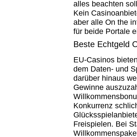
alles beachten soll
Kein Casinoanbiet
aber alle On the 
für beide Portale e
Beste Echtgeld O
EU-Casinos bieten
dem Daten- und Sp
darüber hinaus wei
Gewinne auszuzahl
Willkommensbonus 
Konkurrenz schlic
Glücksspielanbiete
Freispielen. Bei S
Willkommenspaket