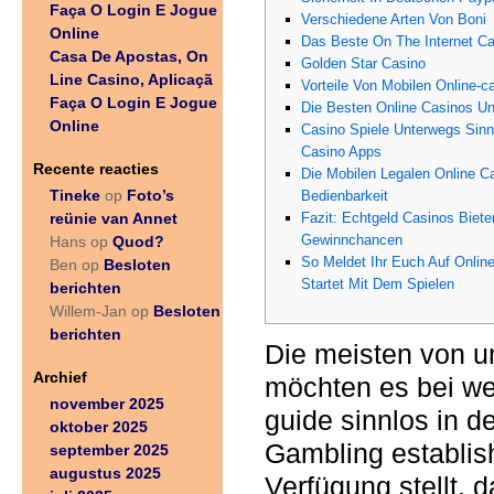
Faça O Login E Jogue
Verschiedene Arten Von Boni
Online
Das Beste On The Internet C
Casa De Apostas, On
Golden Star Casino
Line Casino, Aplicaçã
Vorteile Von Mobilen Online-c
Faça O Login E Jogue
Die Besten Online Casinos Un
Online
Casino Spiele Unterwegs Sinn
Casino Apps
Recente reacties
Die Mobilen Legalen Online C
Tineke
Foto’s
op
Bedienbarkeit
reünie van Annet
Fazit: Echtgeld Casinos Biet
Gewinnchancen
Quod?
Hans op
So Meldet Ihr Euch Auf Onlin
Besloten
Ben op
Startet Mit Dem Spielen
berichten
Besloten
Willem-Jan op
berichten
Die meisten von un
Archief
möchten es bei we
november 2025
guide sinnlos in 
oktober 2025
Gambling establis
september 2025
augustus 2025
Verfügung stellt, 