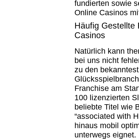
fundierten sowie s
Online Casinos mi
Häufig Gestellt
Casinos
Natürlich kann the
bei uns nicht fehle
zu den bekanntest
Glücksspielbranch
Franchise am Start
100 lizenzierten 
beliebte Titel wi
“associated with 
hinaus mobil optim
unterwegs eignet.