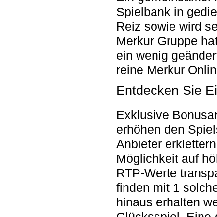
Spielbank in gedi
Reiz sowie wird se
Merkur Gruppe hat 
ein wenig geändert
reine Merkur Onlin
Entdecken Sie Ei
Exklusive Bonusan
erhöhen den Spiel
Anbieter erklette
Möglichkeit auf h
RTP-Werte transpa
finden mit 1 solch
hinaus erhalten wer
Glücksspiel. Eine 