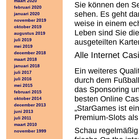
maart 2020
Sie können den Sel
februari 2020
sehen. Es geht da
januari 2020
november 2019
weise in einem ech
oktober 2019
Leben sind Sie di
augustus 2019
juli 2019
ausgeteilten Karte
mei 2019
december 2018
Alle Internet Ca
maart 2018
januari 2018
Ein weiteres Quali
juli 2017
durch dem Fußball
juli 2016
mei 2015
das Sponsoring unt
februari 2015
besten Online Cas
oktober 2014
december 2013
„StarGames ist ei
juni 2013
Premium-Slots al
juli 2011
maart 2010
Schau regelmäßig 
november 1999