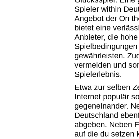
Spieler within Deut
Angebot der On th
bietet eine verläss
Anbieter, die hohe
Spielbedingungen
gewährleisten. Zud
vermeiden und sorg
Spielerlebnis.
Etwa zur selben Ze
Internet populär s
gegeneinander. Ne
Deutschland ebenf
abgeben. Neben Fuß
auf die du setzen 