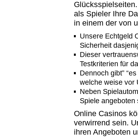
Glücksspielseiten
als Spieler Ihre D
in einem der von 
Unsere Echtgeld C
Sicherheit dasjeni
Dieser vertrauens
Testkriterien für d
Dennoch gibt” “es
welche weise vor 
Neben Spielautoma
Spiele angeboten 
Online Casinos kö
verwirrend sein. 
ihren Angeboten u