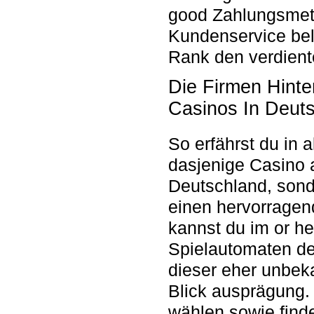
good Zahlungsme
Kundenservice bel
Rank den verdient
Die Firmen Hinte
Casinos In Deut
So erfährst du in 
dasjenige Casino 
Deutschland, sond
einen hervorragen
kannst du im or h
Spielautomaten dei
dieser eher unbek
Blick ausprägung.
wählen sowie finde