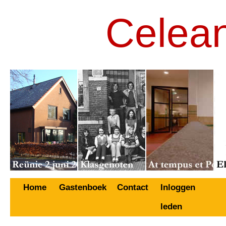
Celea
Home
Gastenboek
Contact
Inloggen
leden