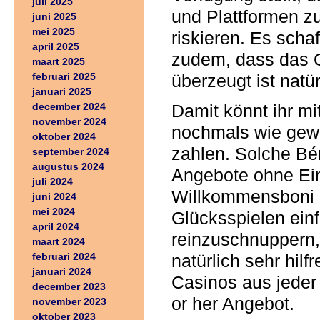
juli 2025
und Plattformen z
juni 2025
mei 2025
riskieren. Es schaf
april 2025
zudem, dass das 
maart 2025
februari 2025
überzeugt ist natür
januari 2025
december 2024
Damit könnt ihr mi
november 2024
nochmals wie gewo
oktober 2024
zahlen. Solche Bé
september 2024
augustus 2024
Angebote ohne Einz
juli 2024
Willkommensboni 
juni 2024
mei 2024
Glücksspielen ein
april 2024
reinzuschnuppern,
maart 2024
februari 2024
natürlich sehr hil
januari 2024
Casinos aus jeder
december 2023
or her Angebot.
november 2023
oktober 2023