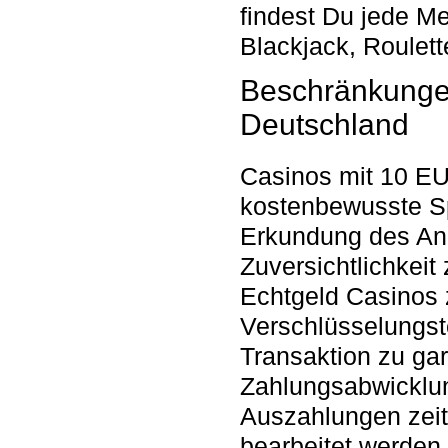
findest Du jede Me
Blackjack, Roulett
Beschränkungen
Deutschland
Casinos mit 10 EU
kostenbewusste Spi
Erkundung des An
Zuversichtlichkeit
Echtgeld Casinos 
Verschlüsselungst
Transaktion zu gar
Zahlungsabwicklun
Auszahlungen zei
bearbeitet werden.