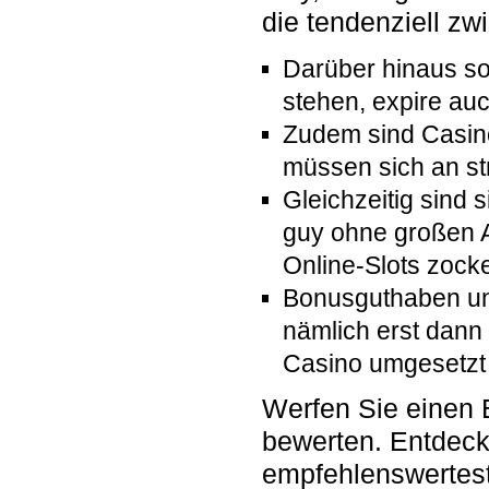
die tendenziell zw
Darüber hinaus so
stehen, expire au
Zudem sind Casin
müssen sich an st
Gleichzeitig sind 
guy ohne großen 
Online-Slots zock
Bonusguthaben und
nämlich erst dann
Casino umgesetzt
Werfen Sie einen B
bewerten. Entdeck
empfehlenswertest