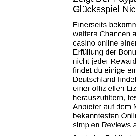
Glücksspiel Nic
Einerseits bekommt
weitere Chancen a
casino online eine
Erfüllung der Bon
nicht jeder Reward
findet du einige 
Deutschland findet
einer offiziellen 
herauszufiltern, t
Anbieter auf dem M
bekanntesten Onlin
simplen Reviews 