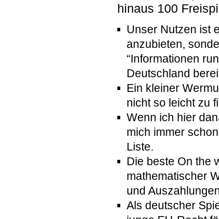
hinaus 100 Freispi
Unser Nutzen ist e
anzubieten, sonder
“Informationen ru
Deutschland berei
Ein kleiner Wermu
nicht so leicht zu 
Wenn ich hier dan
mich immer schon 
Liste.
Die beste On the 
mathematischer We
und Auszahlungen 
Als deutscher Spi