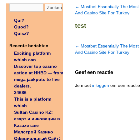
←
Mostbet Essentially The Most
And Casino Site For Turkey
Qui?
test
Quod?
Quisz?
Recente berichten
←
Mostbet Essentially The Most
And Casino Site For Turkey
Exciting platform
which can
Discover top casino
Geef een reactie
action at HHBD — from
mega jackpots to live
Je moet
inloggen
om een reactie
dealers.
34686
This is a platform
which
Sultan Casino KZ:
азарт и инновации в
Казахстане
Мелстрой Казино
Официальный Сайт: