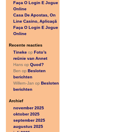
Faça O Login E Jogue
Online
Casa De Apostas, On
Line Casino, Aplicaçã
Faça O Login E Jogue
Online
Recente reacties
Tineke
Foto’s
op
reünie van Annet
Quod?
Hans op
Besloten
Ben op
berichten
Besloten
Willem-Jan op
berichten
Archief
november 2025
oktober 2025
september 2025
augustus 2025