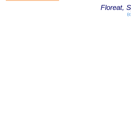
Floreat, 
(